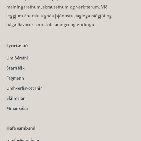
málningarefnum, skrautefnum og verkfærum. Við
leggjum áherslu á góða þjónustu, faglega ráðgjöf og
hágæðavörur sem skila árangri og endingu.
Fyrirtækið
Um Sérefni
Starfsfólk
Fagmenn
Umhverfisvottanir
Skilmálar
Mínar síður
Hafa samband
serefni@serefni.is