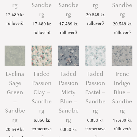
rg
Sandbe
Sandbe
rg
Sandbe
e
rg
rg
rg
17.489
kr.
20.549
kr.
n
rúlluverð
rúlluverð
17.489
kr.
17.489
kr.
20.549
kr.
-
rúlluverð
rúlluverð
rúlluverð
S
a
n
d
b
Evelina
Faded
Faded
Faded
Irene
e
Sage
Passion
Passion
Passion
Indigo
r
Green
Clay –
Misty
Pastel –
Blue –
g
–
Sandbe
Blue –
Sandbe
Sandbe
q
Sandbe
rg
Sandbe
rg
rg
u
rg
rg
a
6.850
kr.
6.850
kr.
17.489
kr.
n
fermetrave
fermetrave
rúlluverð
20.549
kr.
6.850
kr.
t