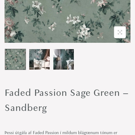
o
n
Faded Passion Sage Green –
Sandberg
Þessi útgáfa af Faded Passion í mildum blágrænum tónum er