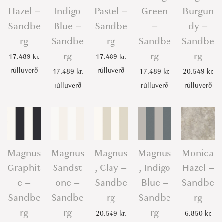
Hazel –
Indigo
Pastel –
Green
Burgun
Sandbe
Blue –
Sandbe
–
dy –
rg
Sandbe
rg
Sandbe
Sandbe
rg
rg
rg
17.489
kr.
17.489
kr.
rúlluverð
rúlluverð
17.489
kr.
17.489
kr.
20.549
kr.
rúlluverð
rúlluverð
rúlluverð
Magnus
Magnus
Magnus
Magnus
Monica
Graphit
Sandst
, Clay –
, Indigo
Hazel –
e –
one –
Sandbe
Blue –
Sandbe
Sandbe
Sandbe
rg
Sandbe
rg
rg
rg
rg
20.549
kr.
6.850
kr.