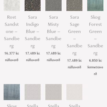
Rost
Sara
Sara
Sara
Skog
Sandst
Indigo
Misty
Sage
Forest
one –
Blue –
Blue –
Green
Green
Sandbe
Sandbe
Sandbe
–
–
rg
rg
rg
Sandbe
Sandbe
rg
rg
16.377
kr.
17.489
kr.
17.489
kr.
rúlluverð
rúlluverð
rúlluverð
17.489
kr.
6.850
kr.
rúlluverð
fermetrave
rð
Skog
Stella
Stella
Stella