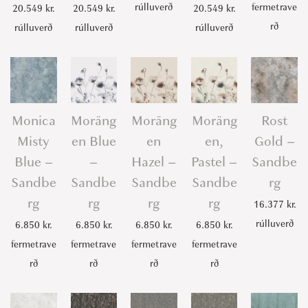
rúlluverð
fermetrave
20.549
kr.
20.549
kr.
20.549
kr.
rð
rúlluverð
rúlluverð
rúlluverð
Monica
Moräng
Moräng
Moräng
Rost
Misty
en Blue
en
en,
Gold –
Blue –
–
Hazel –
Pastel –
Sandbe
Sandbe
Sandbe
Sandbe
Sandbe
rg
rg
rg
rg
rg
16.377
kr.
rúlluverð
6.850
kr.
6.850
kr.
6.850
kr.
6.850
kr.
fermetrave
fermetrave
fermetrave
fermetrave
rð
rð
rð
rð