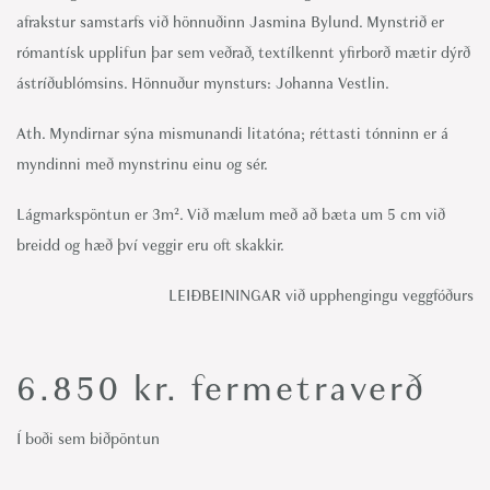
afrakstur samstarfs við hönnuðinn Jasmina Bylund. Mynstrið er
rómantísk upplifun þar sem veðrað, textílkennt yfirborð mætir dýrð
ástríðublómsins. Hönnuður mynsturs: Johanna Vestlin.
Ath. Myndirnar sýna mismunandi litatóna; réttasti tónninn er á
myndinni með mynstrinu einu og sér.
Lágmarkspöntun er 3m². Við mælum með að bæta um 5 cm við
breidd og hæð því veggir eru oft skakkir.
LEIÐBEININGAR við upphengingu veggfóðurs
6.850
kr.
fermetraverð
Í boði sem biðpöntun