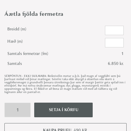
Áætla fjölda fermetra
Breidd (m)
Hæð (m)
Samtals fermetrar (fm)
1
Samtals
6.850 kr.
SÉRPÖNTUN - EKKI SKILAVARA: Reiknivélin metur u.þ.b. það magn af veggfóðri sem þú
þarfnast miðað við þínar mælingar. Sérefni taka ekki ábyrgð á ofáætlun eða skorti á
veggfóðursmagni á grundvelli þessara útreikninga þar sem of margir þættir geta spilað inn í
efnisþörf. Þar má nefna ónákvæmar mælingar, dyr, glugga, mynsturgerð, mistök í
uppsetningu og fleira. Ef flókið er að finna út magn mælum við með að ráðfæra sig við
fagmann áður en pantað er.
SETJA Í KÖRFU
F
a
d
KAUPA PRUFU
490
KR.