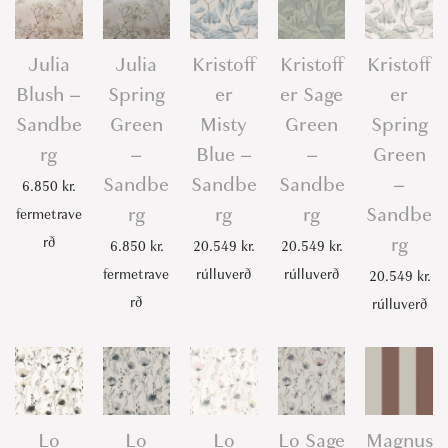
Julia
Julia
Kristoff
Kristoff
Kristoff
Blush –
Spring
er
er Sage
er
Sandbe
Green
Misty
Green
Spring
rg
–
Blue –
–
Green
Sandbe
Sandbe
Sandbe
–
6.850
kr.
rg
rg
rg
Sandbe
fermetrave
rg
rð
6.850
kr.
20.549
kr.
20.549
kr.
fermetrave
rúlluverð
rúlluverð
20.549
kr.
rð
rúlluverð
Lo
Lo
Lo
Lo Sage
Magnus