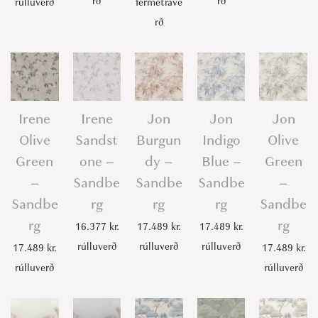
rð
rð
rúlluverð
fermetrave
i
rð
t
y
Irene
Irene
Jon
Jon
Jon
Olive
Sandst
Burgun
Indigo
Olive
Green
one –
dy –
Blue –
Green
–
Sandbe
Sandbe
Sandbe
–
Sandbe
rg
rg
rg
Sandbe
rg
rg
16.377
kr.
17.489
kr.
17.489
kr.
rúlluverð
rúlluverð
rúlluverð
17.489
kr.
17.489
kr.
rúlluverð
rúlluverð