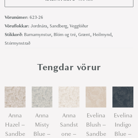
e
d
Vörunúmer:
623-26
P
Vöruflokkar:
Jordnära
,
Sandberg
,
Veggfóður
a
Stikkorð:
Barnamynstur
,
Blóm og tré
,
Grænt
,
Heilmynd
,
s
Stórmynstrað
s
i
Tengdar vörur
o
n
S
a
g
e
Anna
Anna
Anna
Evelina
Evelina
G
Hazel –
Misty
Sandst
Blush –
Indigo
r
Sandbe
Blue –
one –
Sandbe
Blue –
e