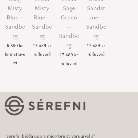
Misty
Misty
Sage
Sandst
Blue –
Blue –
Green
one –
Sandbe
Sandbe
–
Sandbe
rg
rg
Sandbe
rg
rg
6.850
kr.
17.489
kr.
17.489
kr.
fermetrave
rúlluverð
rúlluverð
17.489
kr.
rð
rúlluverð
Sérefni bjóða upp á mjög breitt vöruúrval af