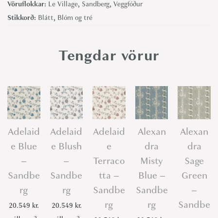
r
Vöruflokkar:
Le Village
,
Sandberg
,
Veggfóður
M
Stikkorð:
Blátt
,
Blóm og tré
i
s
Tengdar vörur
t
y
B
l
u
e
Adelaid
Adelaid
Adelaid
Alexan
Alexan
-
e Blue
e Blush
e
dra
dra
S
–
–
Terraco
Misty
Sage
a
Sandbe
Sandbe
tta –
Blue –
Green
n
rg
rg
Sandbe
Sandbe
–
d
rg
rg
Sandbe
20.549
kr.
20.549
kr.
b