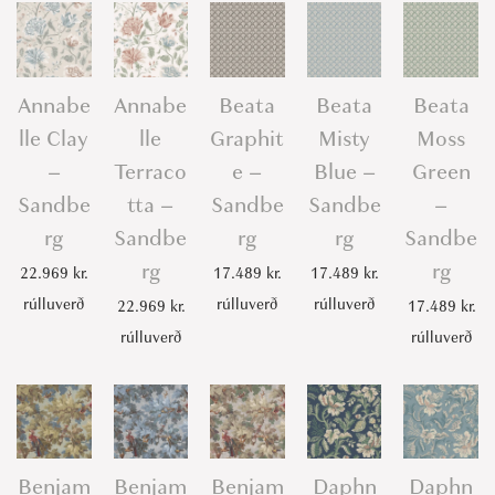
Annabe
Annabe
Beata
Beata
Beata
lle Clay
lle
Graphit
Misty
Moss
–
Terraco
e –
Blue –
Green
Sandbe
tta –
Sandbe
Sandbe
–
rg
Sandbe
rg
rg
Sandbe
rg
rg
22.969
kr.
17.489
kr.
17.489
kr.
rúlluverð
rúlluverð
rúlluverð
22.969
kr.
17.489
kr.
rúlluverð
rúlluverð
Benjam
Benjam
Benjam
Daphn
Daphn