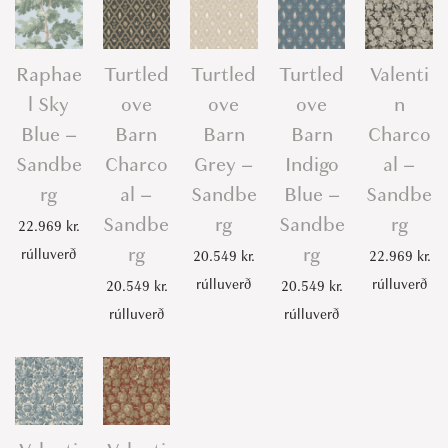
Raphae
Turtled
Turtled
Turtled
Valenti
l Sky
ove
ove
ove
n
Blue –
Barn
Barn
Barn
Charco
Sandbe
Charco
Grey –
Indigo
al –
rg
al –
Sandbe
Blue –
Sandbe
Sandbe
rg
Sandbe
rg
22.969
kr.
rg
rg
rúlluverð
20.549
kr.
22.969
kr.
rúlluverð
rúlluverð
20.549
kr.
20.549
kr.
rúlluverð
rúlluverð