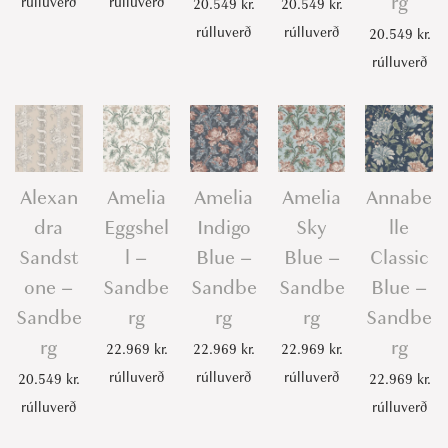
rg
rúlluverð
rúlluverð
e
20.549
kr.
20.549
kr.
r
rúlluverð
rúlluverð
20.549
kr.
g
rúlluverð
q
u
a
n
Alexan
Amelia
Amelia
Amelia
Annabe
t
dra
Eggshel
Indigo
Sky
lle
i
Sandst
l –
Blue –
Blue –
Classic
t
one –
Sandbe
Sandbe
Sandbe
Blue –
y
Sandbe
rg
rg
rg
Sandbe
rg
rg
22.969
kr.
22.969
kr.
22.969
kr.
rúlluverð
rúlluverð
rúlluverð
20.549
kr.
22.969
kr.
rúlluverð
rúlluverð