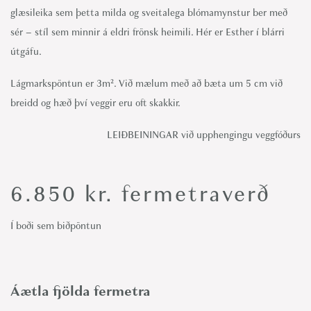
glæsileika sem þetta milda og sveitalega blómamynstur ber með
sér – stíl sem minnir á eldri frönsk heimili. Hér er Esther í blárri
útgáfu.
Lágmarkspöntun er 3m². Við mælum með að bæta um 5 cm við
breidd og hæð því veggir eru oft skakkir.
LEIÐBEININGAR við upphengingu veggfóðurs
6.850
kr.
fermetraverð
Í boði sem biðpöntun
Áætla fjölda fermetra