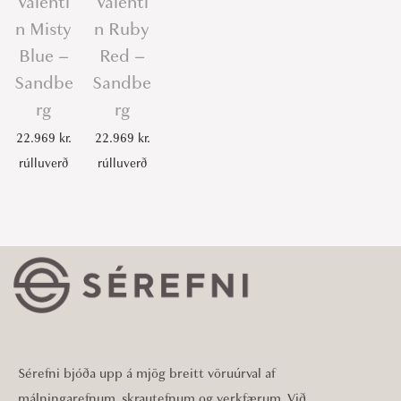
Valenti
Valenti
n Misty
n Ruby
Blue –
Red –
Sandbe
Sandbe
rg
rg
22.969
kr.
22.969
kr.
rúlluverð
rúlluverð
Sérefni bjóða upp á mjög breitt vöruúrval af
málningarefnum, skrautefnum og verkfærum. Við