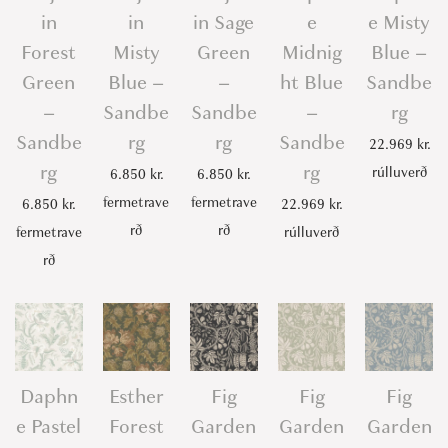
in
in
in Sage
e
e Misty
Forest
Misty
Green
Midnig
Blue –
Green
Blue –
–
ht Blue
Sandbe
–
Sandbe
Sandbe
–
rg
Sandbe
rg
rg
Sandbe
22.969
kr.
rg
rg
rúlluverð
6.850
kr.
6.850
kr.
fermetrave
fermetrave
6.850
kr.
22.969
kr.
rð
rð
fermetrave
rúlluverð
rð
Daphn
Esther
Fig
Fig
Fig
e Pastel
Forest
Garden
Garden
Garden