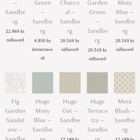
–
Green
Charco
Garden
Misty
Sandbe
–
al –
Green
Blue –
rg
Sandbe
Sandbe
–
Sandbe
rg
rg
Sandbe
rg
22.969
kr.
rg
rúlluverð
6.850
kr.
20.549
kr.
20.549
kr.
fermetrave
rúlluverð
rúlluverð
20.549
kr.
rð
rúlluverð
Fig
Hugo
Hugo
Hugo
Mimi
Garden
Misty
Oat –
Terraco
Blush –
Sandst
Blue –
Sandbe
tta –
Sandbe
one –
Sandbe
rg
Sandbe
rg
Sandbe
rg
rg
17.489
kr.
17.489
kr.