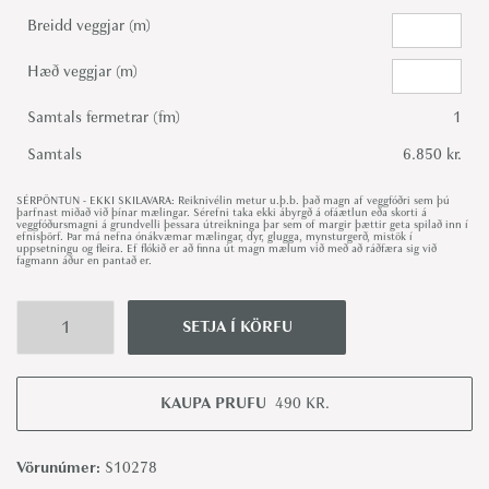
Breidd veggjar (m)
Hæð veggjar (m)
Samtals fermetrar (fm)
1
Samtals
6.850 kr.
SÉRPÖNTUN - EKKI SKILAVARA: Reiknivélin metur u.þ.b. það magn af veggfóðri sem þú
þarfnast miðað við þínar mælingar. Sérefni taka ekki ábyrgð á ofáætlun eða skorti á
veggfóðursmagni á grundvelli þessara útreikninga þar sem of margir þættir geta spilað inn í
efnisþörf. Þar má nefna ónákvæmar mælingar, dyr, glugga, mynsturgerð, mistök í
uppsetningu og fleira. Ef flókið er að finna út magn mælum við með að ráðfæra sig við
fagmann áður en pantað er.
SETJA Í KÖRFU
E
s
t
KAUPA PRUFU
490
KR.
h
e
Vörunúmer:
S10278