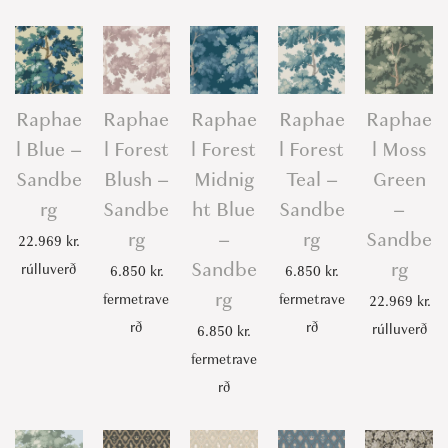
Raphae
Raphae
Raphae
Raphae
Raphae
l Blue –
l Forest
l Forest
l Forest
l Moss
Sandbe
Blush –
Midnig
Teal –
Green
rg
Sandbe
ht Blue
Sandbe
–
rg
–
rg
Sandbe
22.969
kr.
Sandbe
rg
rúlluverð
6.850
kr.
6.850
kr.
rg
fermetrave
fermetrave
22.969
kr.
rð
rð
rúlluverð
6.850
kr.
fermetrave
rð