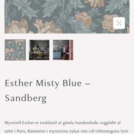
Esther Misty Blue –
Sandberg
Mynstrið Esther er innblásið af gömlu handmáluðu veggfóðri af
safni í París. Ramminn í mynstrinu eykur enn við tilfinninguna fyrir