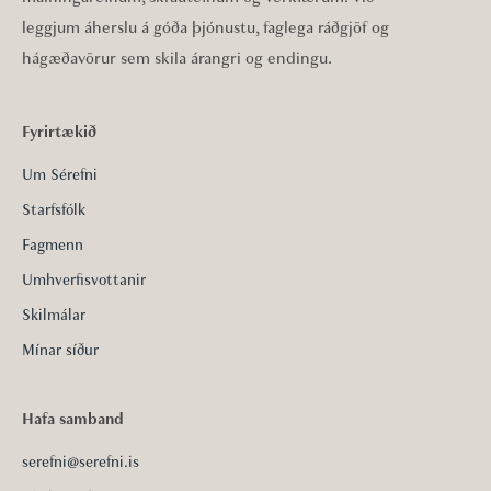
leggjum áherslu á góða þjónustu, faglega ráðgjöf og
hágæðavörur sem skila árangri og endingu.
Fyrirtækið
Um Sérefni
Starfsfólk
Fagmenn
Umhverfisvottanir
Skilmálar
Mínar síður
Hafa samband
serefni@serefni.is