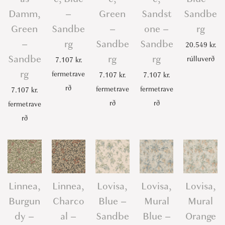
Damm,
–
Green
Sandst
Sandbe
Green
Sandbe
–
one –
rg
–
rg
Sandbe
Sandbe
20.549
kr.
Sandbe
rg
rg
rúlluverð
7.107
kr.
rg
fermetrave
7.107
kr.
7.107
kr.
rð
fermetrave
fermetrave
7.107
kr.
rð
rð
fermetrave
rð
Linnea,
Linnea,
Lovisa,
Lovisa,
Lovisa,
Burgun
Charco
Blue –
Mural
Mural
dy –
al –
Sandbe
Blue –
Orange