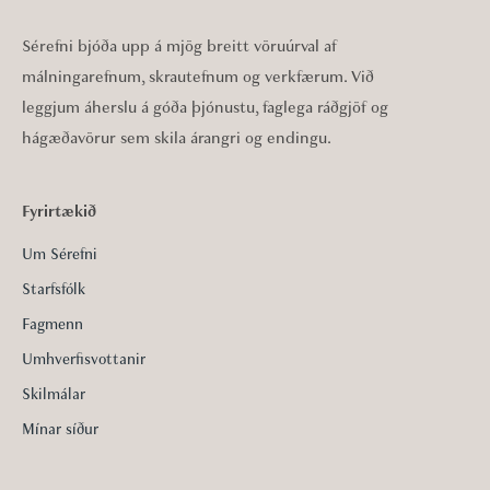
Sérefni bjóða upp á mjög breitt vöruúrval af
málningarefnum, skrautefnum og verkfærum. Við
leggjum áherslu á góða þjónustu, faglega ráðgjöf og
hágæðavörur sem skila árangri og endingu.
Fyrirtækið
Um Sérefni
Starfsfólk
Fagmenn
Umhverfisvottanir
Skilmálar
Mínar síður