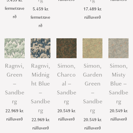
5.459
kr.
fermetrave
5.459
kr.
17.489
kr.
rð
fermetrave
rúlluverð
rð
Ragnvi,
Ragnvi,
Simon,
Simon,
Simon,
Green
Midnig
Charco
Garden
Misty
–
ht Blue
al –
Green
Blue –
Sandbe
–
Sandbe
–
Sandbe
rg
Sandbe
rg
Sandbe
rg
rg
rg
22.969
kr.
20.549
kr.
20.549
kr.
rúlluverð
rúlluverð
rúlluverð
22.969
kr.
20.549
kr.
rúlluverð
rúlluverð