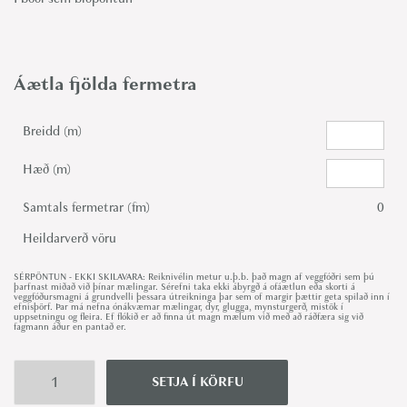
Áætla fjölda fermetra
Breidd (m)
Hæð (m)
Samtals fermetrar (fm)
0
Heildarverð vöru
SÉRPÖNTUN - EKKI SKILAVARA: Reiknivélin metur u.þ.b. það magn af veggfóðri sem þú
þarfnast miðað við þínar mælingar. Sérefni taka ekki ábyrgð á ofáætlun eða skorti á
veggfóðursmagni á grundvelli þessara útreikninga þar sem of margir þættir geta spilað inn í
efnisþörf. Þar má nefna ónákvæmar mælingar, dyr, glugga, mynsturgerð, mistök í
uppsetningu og fleira. Ef flókið er að finna út magn mælum við með að ráðfæra sig við
fagmann áður en pantað er.
SETJA Í KÖRFU
B