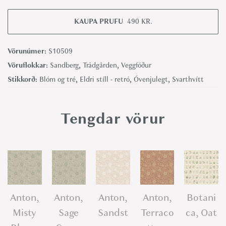
o
t
KAUPA PRUFU
490
KR.
a
n
Vörunúmer:
S10509
i
Vöruflokkar:
Sandberg
,
Trädgården
,
Veggfóður
c
Stikkorð:
Blóm og tré
,
Eldri stíll - retró
,
Óvenjulegt
,
Svarthvítt
a
,
Tengdar vörur
G
r
a
p
h
i
Anton,
Anton,
Anton,
Anton,
Botani
t
Misty
Sage
Sandst
Terraco
ca, Oat
e