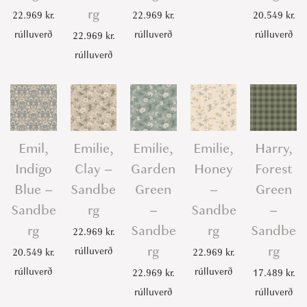
y
rg
22.969
kr.
22.969
kr.
20.549
kr.
rúlluverð
rúlluverð
rúlluverð
22.969
kr.
rúlluverð
Emil,
Emilie,
Emilie,
Emilie,
Harry,
Indigo
Clay –
Garden
Honey
Forest
Blue –
Sandbe
Green
–
Green
Sandbe
rg
–
Sandbe
–
rg
Sandbe
rg
Sandbe
22.969
kr.
rg
rg
rúlluverð
20.549
kr.
22.969
kr.
rúlluverð
rúlluverð
22.969
kr.
17.489
kr.
rúlluverð
rúlluverð