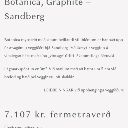
Botanica, Graphite –
o
n
Sandberg
Botanica mynstrið með sínum heillandi villiblómum er hannað upp
úr ævagömlu veggfóðri hjá Sandberg. Það skreytir vegginn á
vinalegan hátt með sínu „vintage“ útliti. Skemmtilega öðruvísi.
Lágmarkspöntun er 3m². Við mælum með að bæta um 5 cm við
breidd og hæð því veggir eru oft skakkir.
LEIÐBEININGAR við upphengingu veggfóðurs
7.107
kr.
fermetraverð
Í boði sem biðpöntun