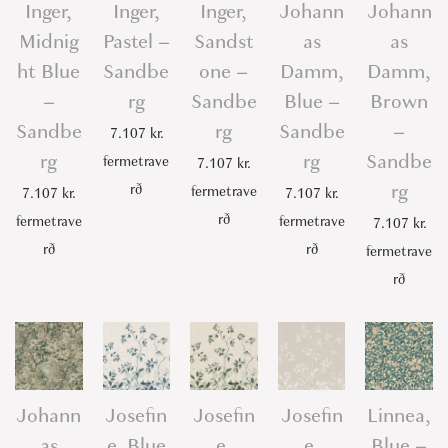
Inger,
Inger,
Inger,
Johann
Johann
Midnig
Pastel –
Sandst
as
as
ht Blue
Sandbe
one –
Damm,
Damm,
–
rg
Sandbe
Blue –
Brown
Sandbe
rg
Sandbe
–
7.107
kr.
rg
rg
Sandbe
fermetrave
7.107
kr.
rg
rð
fermetrave
7.107
kr.
7.107
kr.
rð
fermetrave
fermetrave
7.107
kr.
rð
rð
fermetrave
rð
Johann
Josefin
Josefin
Josefin
Linnea,
as
e, Blue
e,
e,
Blue –