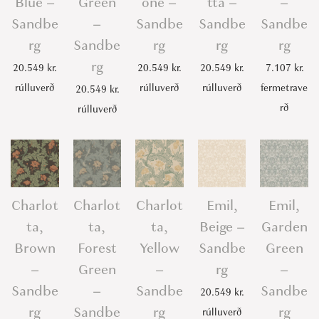
Blue –
Green
one –
tta –
–
-
Sandbe
–
Sandbe
Sandbe
Sandbe
S
rg
Sandbe
rg
rg
rg
a
rg
20.549
kr.
20.549
kr.
20.549
kr.
7.107
kr.
n
rúlluverð
rúlluverð
rúlluverð
fermetrave
d
20.549
kr.
rð
b
rúlluverð
e
r
g
q
Charlot
Charlot
Charlot
Emil,
Emil,
u
ta,
ta,
ta,
Beige –
Garden
a
Brown
Forest
Yellow
Sandbe
Green
n
–
Green
–
rg
–
t
Sandbe
–
Sandbe
Sandbe
i
20.549
kr.
t
rg
Sandbe
rg
rg
rúlluverð