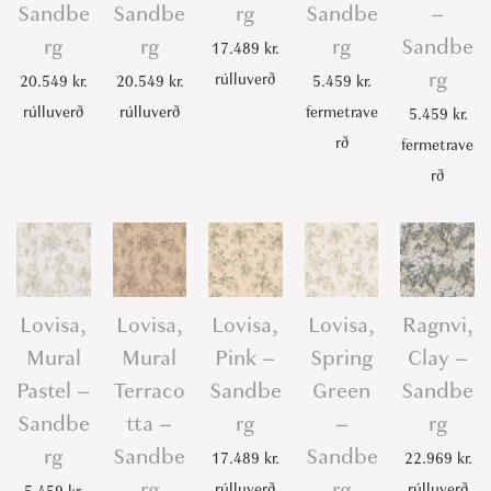
Sandbe
Sandbe
rg
Sandbe
–
rg
rg
rg
Sandbe
17.489
kr.
rg
rúlluverð
20.549
kr.
20.549
kr.
5.459
kr.
rúlluverð
rúlluverð
fermetrave
5.459
kr.
rð
fermetrave
rð
Lovisa,
Lovisa,
Lovisa,
Lovisa,
Ragnvi,
Mural
Mural
Pink –
Spring
Clay –
Pastel –
Terraco
Sandbe
Green
Sandbe
Sandbe
tta –
rg
–
rg
rg
Sandbe
Sandbe
17.489
kr.
22.969
kr.
rg
rg
rúlluverð
rúlluverð