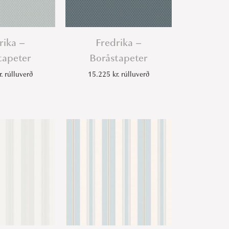
rika –
Fredrika –
tapeter
Boråstapeter
r.
rúlluverð
15.225
kr.
rúlluverð