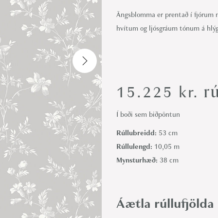
i
Ängsblomma er prentað í fjórum 
o
hvítum og ljósgráum tónum á hlý
n
rú
15.225
kr.
Í boði sem biðpöntun
Rúllubreidd:
53 cm
Rúllulengd:
10,05 m
Mynsturhæð:
38 cm
Áætla rúllufjölda