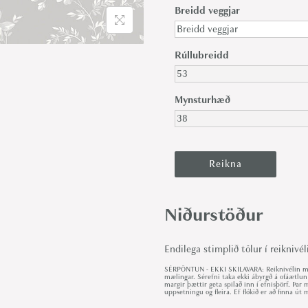
Breidd veggjar
Rúllubreidd
Mynsturhæð
Niðurstöður
Endilega stimplið tölur í reiknivél
SÉRPÖNTUN - EKKI SKILAVARA: Reiknivélin met
mælingar. Sérefni taka ekki ábyrgð á ofáætlun
margir þættir geta spilað inn í efnisþörf. Þa
uppsetningu og fleira. Ef flókið er að finna 