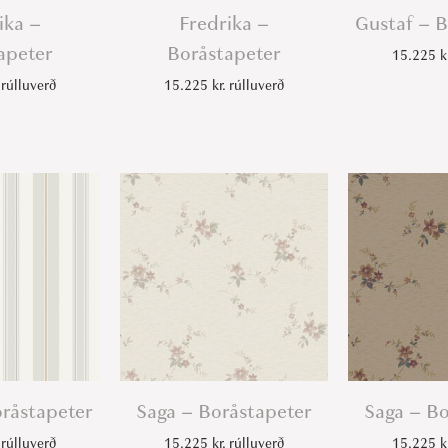
ika –
Fredrika –
Gustaf – B
apeter
Boråstapeter
15.225
k
rúlluverð
15.225
kr.
rúlluverð
oråstapeter
Saga – Boråstapeter
Saga – Bo
rúlluverð
15.225
kr.
rúlluverð
15.225
k