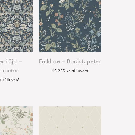
rfröjd –
Folklore – Boråstapeter
tapeter
15.225
kr.
rúlluverð
r.
rúlluverð