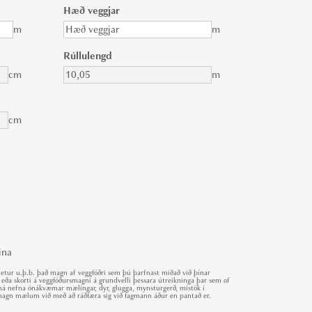
Hæð veggjar
m
m
Rúllulengd
cm
m
cm
ina
ur u.þ.b. það magn af veggfóðri sem þú þarfnast miðað við þínar
 eða skorti á veggfóðursmagni á grundvelli þessara útreikninga þar sem of
r má nefna ónákvæmar mælingar, dyr, glugga, mynsturgerð, mistök í
út magn mælum við með að ráðfæra sig við fagmann áður en pantað er.