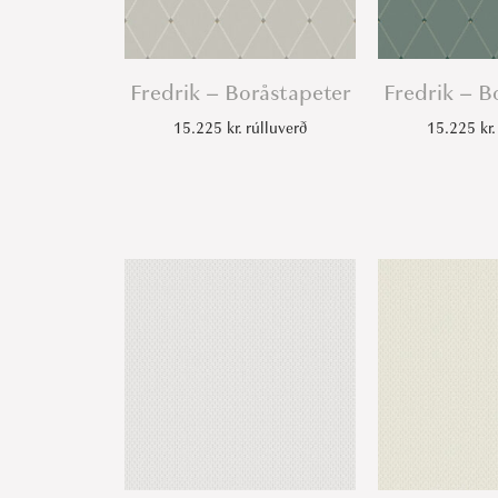
Fredrik – Boråstapeter
Fredrik – B
15.225
kr.
rúlluverð
15.225
kr.