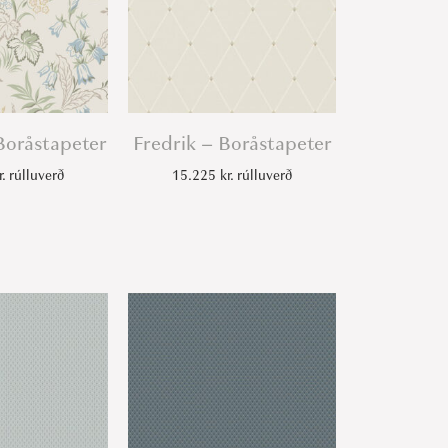
Boråstapeter
Fredrik – Boråstapeter
r.
rúlluverð
15.225
kr.
rúlluverð