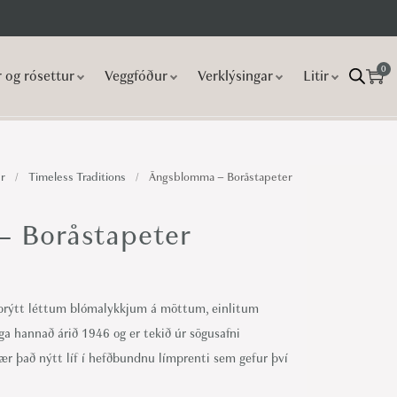
0
r og rósettur
Veggfóður
Verklýsingar
Litir
r
/
Timeless Traditions
/
Ängsblomma – Boråstapeter
 Boråstapeter
prýtt léttum blómalykkjum á möttum, einlitum
a hannað árið 1946 og er tekið úr sögusafni
ær það nýtt líf í hefðbundnu límprenti sem gefur því