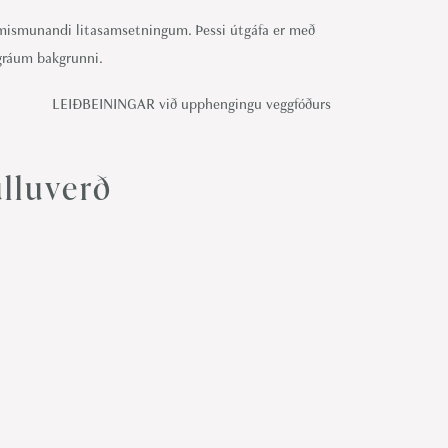
mismunandi litasamsetningum. Þessi útgáfa er með
gráum bakgrunni.
LEIÐBEININGAR við upphengingu veggfóðurs
lluverð