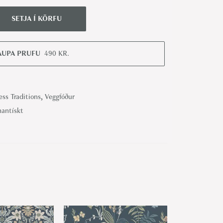
SETJA Í KÖRFU
AUPA PRUFU
490
KR.
ss Traditions
,
Veggfóður
antískt