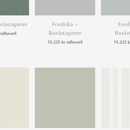
oråstapeter
Fredrika –
Fred
Boråstapeter
Borås
rúlluverð
15.225
kr.
rúlluverð
15.225
k