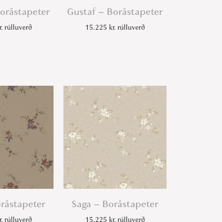
oråstapeter
Gustaf – Boråstapeter
r.
rúlluverð
15.225
kr.
rúlluverð
råstapeter
Saga – Boråstapeter
r.
rúlluverð
15.225
kr.
rúlluverð