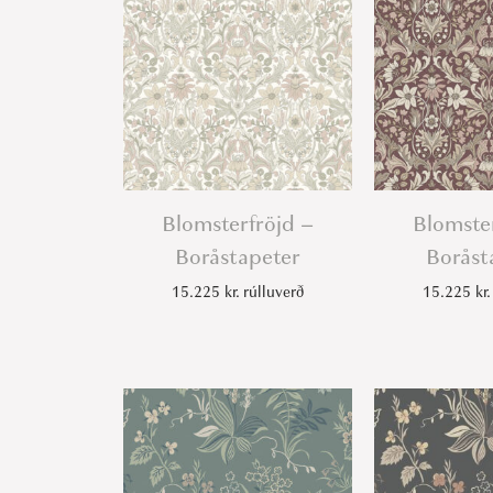
Blomsterfröjd –
Blomste
Boråstapeter
Boråst
15.225
kr.
rúlluverð
15.225
kr.