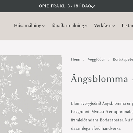
OPIÐ FRÁ KL. 8 - 18 Í DAG
Húsamálning
Iðnaðarmálning
Verkfæri
Lista
S
S
k
k
i
i
p
p
Heim
/
Veggfóður
/
Boråstapete
t
t
o
o
Ängsblomma –
n
c
a
o
v
n
Blómaveggfóðrið Ängsblomma er 
i
t
bakgrunni. Mynstrið er upprunaleg
g
e
framleiðandans Boråstapeter. Nú f
a
n
dásamlega áferð handverks.
t
t