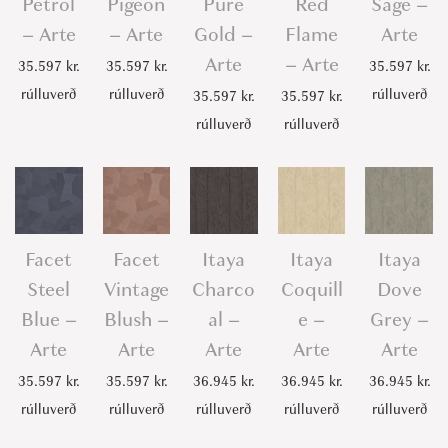
Petrol
Pigeon
Pure
Red
Sage –
– Arte
– Arte
Gold –
Flame
Arte
Arte
– Arte
35.597
kr.
35.597
kr.
35.597
kr.
rúlluverð
rúlluverð
rúlluverð
35.597
kr.
35.597
kr.
rúlluverð
rúlluverð
Facet
Facet
Itaya
Itaya
Itaya
Steel
Vintage
Charco
Coquill
Dove
Blue –
Blush –
al –
e –
Grey –
Arte
Arte
Arte
Arte
Arte
35.597
kr.
35.597
kr.
36.945
kr.
36.945
kr.
36.945
kr.
rúlluverð
rúlluverð
rúlluverð
rúlluverð
rúlluverð