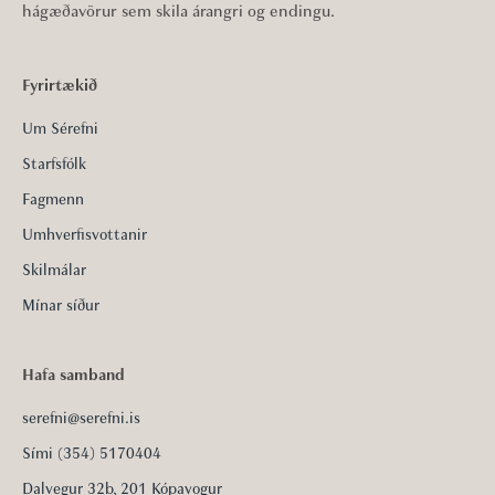
hágæðavörur sem skila árangri og endingu.
Fyrirtækið
Um Sérefni
Starfsfólk
Fagmenn
Umhverfisvottanir
Skilmálar
Mínar síður
Hafa samband
serefni@serefni.is
Sími (354) 5170404
Dalvegur 32b, 201 Kópavogur