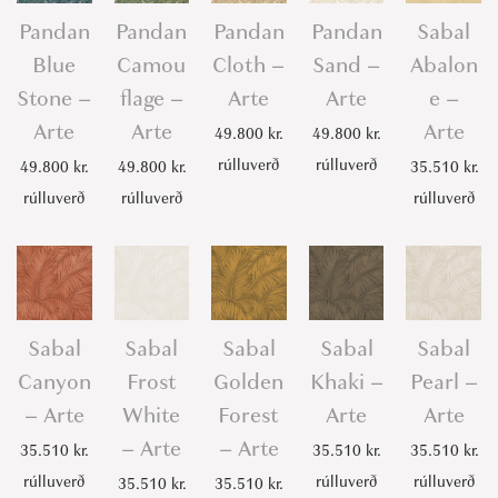
Pandan
Pandan
Pandan
Pandan
Sabal
Blue
Camou
Cloth –
Sand –
Abalon
Stone –
flage –
Arte
Arte
e –
Arte
Arte
Arte
49.800
kr.
49.800
kr.
rúlluverð
rúlluverð
49.800
kr.
49.800
kr.
35.510
kr.
rúlluverð
rúlluverð
rúlluverð
Sabal
Sabal
Sabal
Sabal
Sabal
Canyon
Frost
Golden
Khaki –
Pearl –
– Arte
White
Forest
Arte
Arte
– Arte
– Arte
35.510
kr.
35.510
kr.
35.510
kr.
rúlluverð
rúlluverð
rúlluverð
35.510
kr.
35.510
kr.