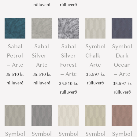
rúlluverð
rúlluverð
Sabal
Sabal
Sabal
Symbol
Symbol
Petrol
Silver –
Silver
Chalk –
Dark
– Arte
Arte
Forest
Arte
Ocean
– Arte
– Arte
35.510
kr.
35.510
kr.
35.597
kr.
rúlluverð
rúlluverð
rúlluverð
35.510
kr.
35.597
kr.
rúlluverð
rúlluverð
Symbol
Symbol
Symbol
Symbol
Symbol