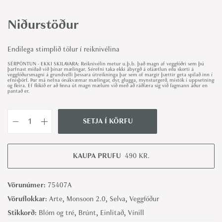
Niðurstöður
Endilega stimplið tölur í reiknivélina
SÉRPÖNTUN - EKKI SKILAVARA: Reiknivélin metur u.þ.b. það magn af veggfóðri sem þú
þarfnast miðað við þínar mælingar. Sérefni taka ekki ábyrgð á ofáætlun eða skorti á
veggfóðursmagni á grundvelli þessara útreikninga þar sem of margir þættir geta spilað inn í
efnisþörf. Þar má nefna ónákvæmar mælingar, dyr, glugga, mynsturgerð, mistök í uppsetningu
og fleira. Ef flókið er að finna út magn mælum við með að ráðfæra sig við fagmann áður en
pantað er.
SETJA Í KÖRFU
I
t
a
KAUPA PRUFU
490
KR.
y
a
Vörunúmer:
75407A
C
Vöruflokkar:
Arte
,
Monsoon 2.0
,
Selva
,
Veggfóður
e
Stikkorð:
Blóm og tré
,
Brúnt
,
Einlitað
,
Vínill