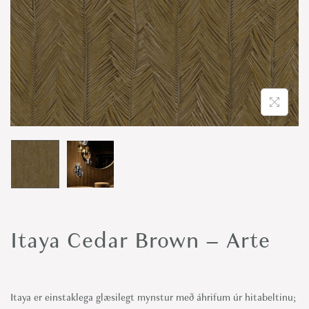
o
n
Itaya Cedar Brown – Arte
Itaya er einstaklega glæsilegt mynstur með áhrifum úr hitabeltinu;