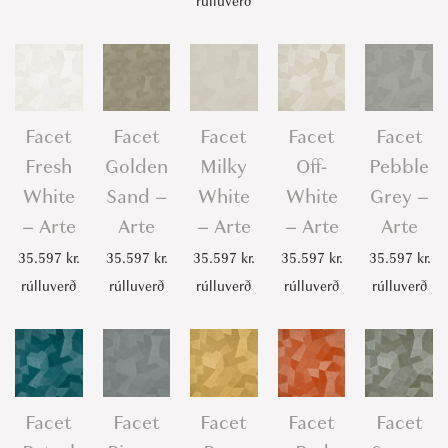
rúlluverð
Facet
Facet
Facet
Facet
Facet
Fresh
Golden
Milky
Off-
Pebble
White
Sand –
White
White
Grey –
– Arte
Arte
– Arte
– Arte
Arte
35.597
kr.
35.597
kr.
35.597
kr.
35.597
kr.
35.597
kr.
rúlluverð
rúlluverð
rúlluverð
rúlluverð
rúlluverð
Facet
Facet
Facet
Facet
Facet