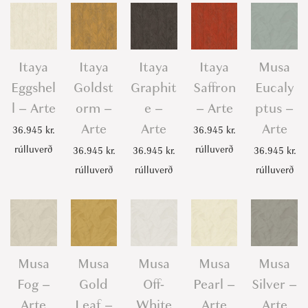
Itaya
Itaya
Itaya
Itaya
Musa
Eggshel
Goldst
Graphit
Saffron
Eucaly
l – Arte
orm –
e –
– Arte
ptus –
Arte
Arte
Arte
36.945
kr.
36.945
kr.
rúlluverð
rúlluverð
36.945
kr.
36.945
kr.
36.945
kr.
rúlluverð
rúlluverð
rúlluverð
Musa
Musa
Musa
Musa
Musa
Fog –
Gold
Off-
Pearl –
Silver –
Arte
Leaf –
White
Arte
Arte