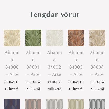
d
a
Tengdar vörur
r
B
r
o
w
n
Abanic
Abanic
Abanic
Abanic
Abanic
-
o
o
o
o
o
A
34000
34001
34002
34003
34004
r
– Arte
– Arte
– Arte
– Arte
– Arte
t
39.041
kr.
39.041
kr.
39.041
kr.
39.041
kr.
39.041
kr.
e
rúlluverð
rúlluverð
rúlluverð
rúlluverð
rúlluverð
q
u
a