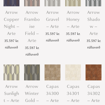
n
t
Arrow
Arrow
Arrow
Arrow
Arrow
i
Copper
Frambo
Gravel
Honey
Shado
t
Night –
ise
– Arte
– Arte
w –
y
Arte
Field –
Arte
35.597
kr.
35.597
kr.
Arte
rúlluverð
rúlluverð
35.597
kr.
35.597
kr.
rúlluverð
rúlluverð
35.597
kr.
rúlluverð
Arrow
Arrow
Capas
Capas
Capas
Sunligh
Winter
34300
34301
34302
t – Arte
Gold –
– Arte
– Arte
– Arte