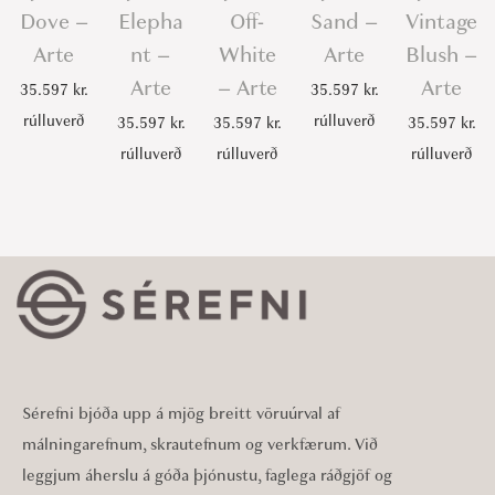
Dove –
Elepha
Off-
Sand –
Vintage
Arte
nt –
White
Arte
Blush –
Arte
– Arte
Arte
35.597
kr.
35.597
kr.
rúlluverð
rúlluverð
35.597
kr.
35.597
kr.
35.597
kr.
rúlluverð
rúlluverð
rúlluverð
Sérefni bjóða upp á mjög breitt vöruúrval af
málningarefnum, skrautefnum og verkfærum. Við
leggjum áherslu á góða þjónustu, faglega ráðgjöf og