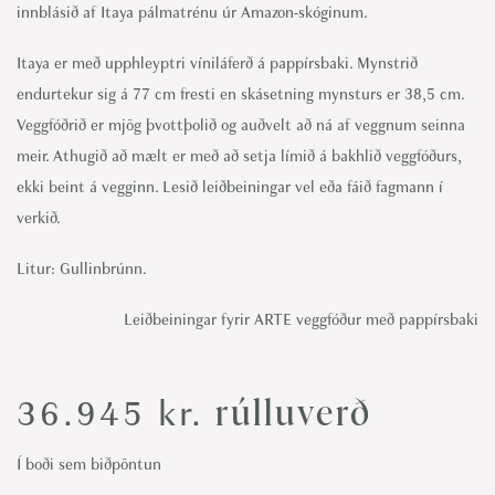
innblásið af Itaya pálmatrénu úr Amazon-skóginum.
Itaya er með upphleyptri víniláferð á pappírsbaki. Mynstrið
endurtekur sig á 77 cm fresti en skásetning mynsturs er 38,5 cm.
Veggfóðrið er mjög þvottþolið og auðvelt að ná af veggnum seinna
meir. Athugið að mælt er með að setja límið á bakhlið veggfóðurs,
ekki beint á vegginn. Lesið leiðbeiningar vel eða fáið fagmann í
verkið.
Litur: Gullinbrúnn.
Leiðbeiningar fyrir ARTE veggfóður með pappírsbaki
rúlluverð
36.945
kr.
Í boði sem biðpöntun