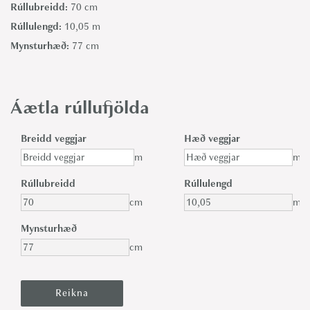
Rúllubreidd:
70 cm
Rúllulengd:
10,05 m
Mynsturhæð:
77 cm
Áætla rúllufjölda
Breidd veggjar
Hæð veggjar
m
m
Rúllubreidd
Rúllulengd
cm
m
Mynsturhæð
cm