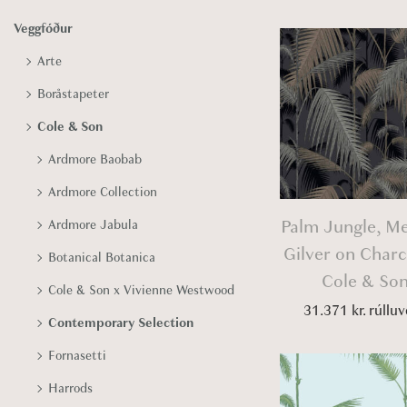
Veggfóður
Arte
Boråstapeter
Cole & Son
Ardmore Baobab
Ardmore Collection
Palm Jungle, Me
Ardmore Jabula
Gilver on Charc
Botanical Botanica
Cole & So
Cole & Son x Vivienne Westwood
31.371
kr.
rúlluv
Contemporary Selection
Fornasetti
Harrods