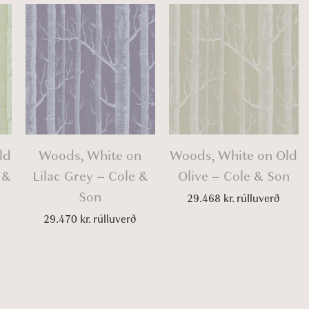
ld
Woods, White on
Woods, White on Old
 &
Lilac Grey – Cole &
Olive – Cole & Son
Son
29.468
kr.
rúlluverð
29.470
kr.
rúlluverð