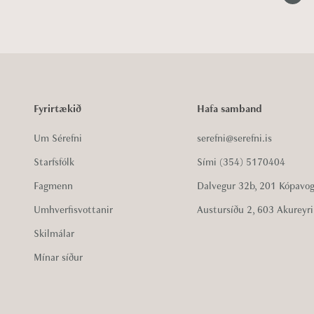
Fyrirtækið
Hafa samband
Um Sérefni
serefni@serefni.is
Starfsfólk
Sími (354) 5170404
Fagmenn
Dalvegur 32b, 201 Kópavo
Umhverfisvottanir
Austursíðu 2, 603 Akureyri
Skilmálar
Mínar síður