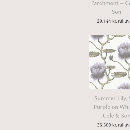
Parchment – C
Son
29.144
kr.
rúlluv
Summer Lily, 
Purple on Whi
Cole & So
36.300
kr.
rúlluv