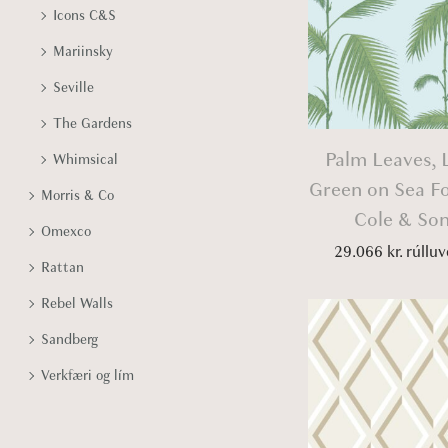
Icons C&S
Mariinsky
Seville
The Gardens
Palm Leaves, 
Whimsical
Green on Sea F
Morris & Co
Cole & So
Omexco
29.066
kr.
rúlluv
Rattan
Rebel Walls
Sandberg
Verkfæri og lím