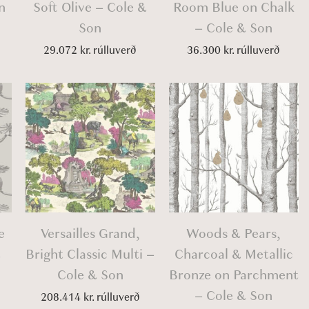
n
Soft Olive – Cole &
Room Blue on Chalk
Son
– Cole & Son
29.072
kr.
rúlluverð
36.300
kr.
rúlluverð
e
Versailles Grand,
Woods & Pears,
&
Bright Classic Multi –
Charcoal & Metallic
Cole & Son
Bronze on Parchment
– Cole & Son
208.414
kr.
rúlluverð