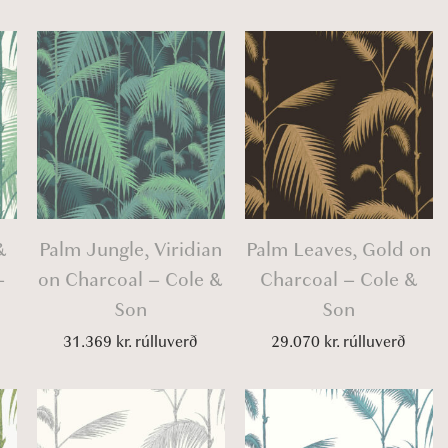
&
Palm Jungle, Viridian
Palm Leaves, Gold on
–
on Charcoal – Cole &
Charcoal – Cole &
Son
Son
31.369
kr.
rúlluverð
29.070
kr.
rúlluverð