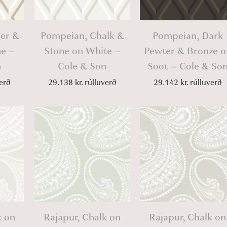
ver &
Pompeian, Chalk &
Pompeian, Dark
ne –
Stone on White –
Pewter & Bronze o
n
Cole & Son
Soot – Cole & So
erð
29.138
kr.
rúlluverð
29.142
kr.
rúlluverð
k on
Rajapur, Chalk on
Rajapur, Chalk on