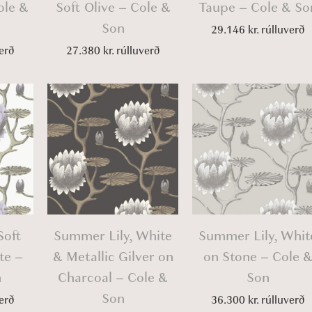
ole &
Soft Olive – Cole &
Taupe – Cole & So
Son
29.146
kr.
rúlluverð
erð
27.380
kr.
rúlluverð
Soft
Summer Lily, White
Summer Lily, Whit
te –
& Metallic Gilver on
on Stone – Cole 
n
Charcoal – Cole &
Son
Son
erð
36.300
kr.
rúlluverð