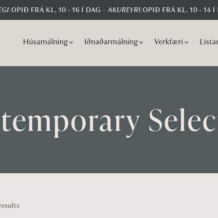
GI:
OPIÐ FRÁ KL. 10 - 16 Í DAG
AKUREYRI:
OPIÐ FRÁ KL. 10 - 14 Í
Húsamálning
Iðnaðarmálning
Verkfæri
Lista
S
S
k
k
i
i
p
p
t
t
temporary Selec
o
o
n
c
a
o
v
n
i
t
g
e
a
n
results
t
t