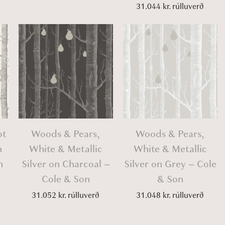
31.044
kr.
rúlluverð
ot
Woods & Pears,
Woods & Pears,
n
White & Metallic
White & Metallic
n
Silver on Charcoal –
Silver on Grey – Cole
Cole & Son
& Son
31.052
kr.
rúlluverð
31.048
kr.
rúlluverð