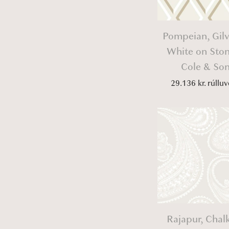
Pompeian, Gil
White on Sto
Cole & So
29.136
kr.
rúlluv
Rajapur, Chal