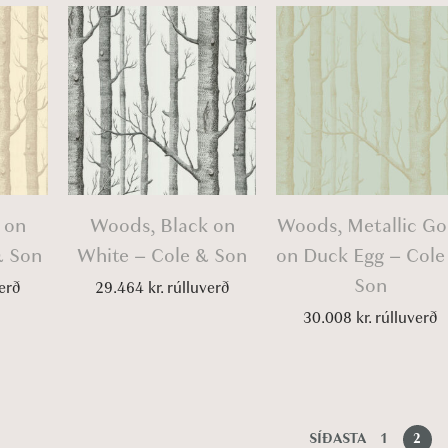
 on
Woods, Black on
Woods, Metallic Go
& Son
White – Cole & Son
on Duck Egg – Cole
Son
erð
29.464
kr.
rúlluverð
30.008
kr.
rúlluverð
SÍÐASTA
1
2