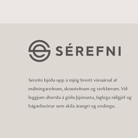
Sérefni bjóða upp á mjög breitt vöruúrval af
málningarefnum, skrautefnum og verkfærum. Við
leggjum áherslu á góða þjónustu, faglega ráðgjöf og
hágæðavörur sem skila árangri og endingu.