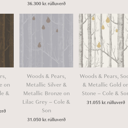
36.300
kr.
rúlluverð
rs,
Woods & Pears,
Woods & Pears, So
e on
Metallic Silver &
& Metallic Gold o
le &
Metallic Bronze on
Stone – Cole & So
Lilac Grey – Cole &
31.055
kr.
rúlluverð
Son
erð
31.050
kr.
rúlluverð