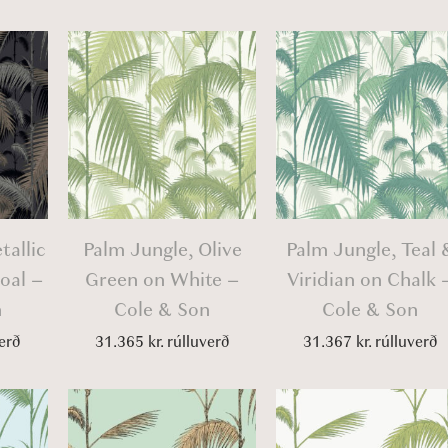
i
o
n
tallic
Palm Jungle, Olive
Palm Jungle, Teal 
oal –
Green on White –
Viridian on Chalk 
n
Cole & Son
Cole & Son
erð
31.365
kr.
rúlluverð
31.367
kr.
rúlluverð