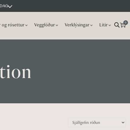
 DAG
0
r og rósettur
Veggfóður
Verklýsingar
Litir
tion