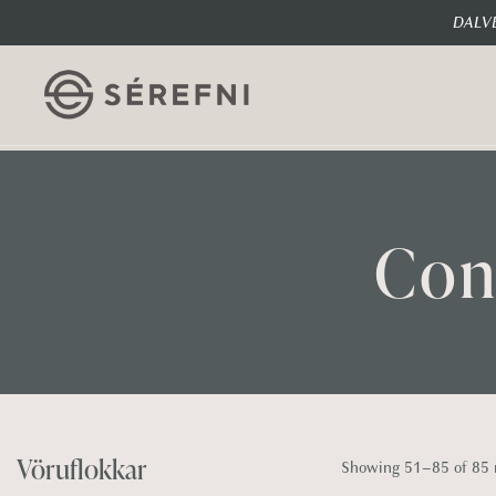
DALVE
Con
Vöruflokkar
Showing
51
–
85
of 85 