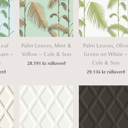
Leaf
Palm Leaves, Mint &
Palm Leaves, Oliv
oam –
Yellow – Cole & Son
Green on White –
n
Cole & Son
28.191
kr.
rúlluverð
erð
29.134
kr.
rúlluverð