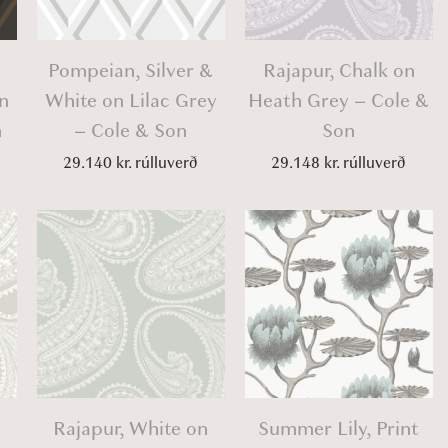
Pompeian, Silver &
Rajapur, Chalk on
n
White on Lilac Grey
Heath Grey – Cole &
n
– Cole & Son
Son
29.140
kr.
rúlluverð
29.148
kr.
rúlluverð
Rajapur, White on
Summer Lily, Print