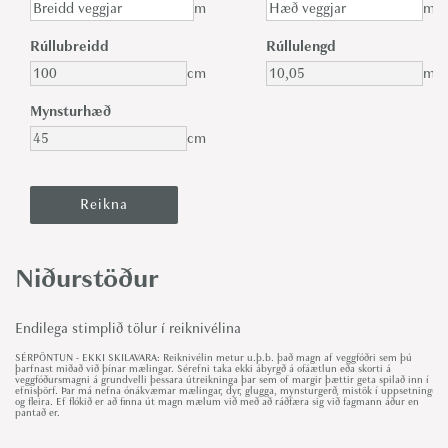
m
m
Rúllubreidd
Rúllulengd
cm
m
Mynsturhæð
cm
Niðurstöður
Endilega stimplið tölur í reiknivélina
SÉRPÖNTUN - EKKI SKILAVARA: Reiknivélin metur u.þ.b. það magn af veggfóðri sem þú
þarfnast miðað við þínar mælingar. Sérefni taka ekki ábyrgð á ofáætlun eða skorti á
veggfóðursmagni á grundvelli þessara útreikninga þar sem of margir þættir geta spilað inn í
efnisþörf. Þar má nefna ónákvæmar mælingar, dyr, glugga, mynsturgerð, mistök í uppsetningu
og fleira. Ef flókið er að finna út magn mælum við með að ráðfæra sig við fagmann áður en
pantað er.