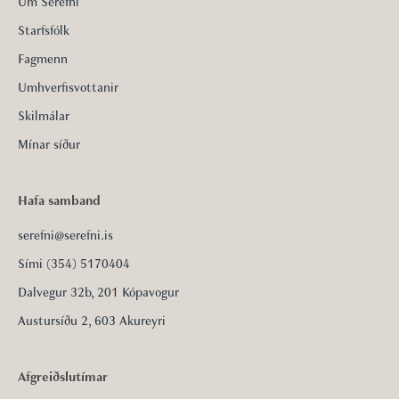
Um Sérefni
Starfsfólk
Fagmenn
Umhverfisvottanir
Skilmálar
Mínar síður
Hafa samband
serefni@serefni.is
Sími (354) 5170404
Dalvegur 32b, 201 Kópavogur
Austursíðu 2, 603 Akureyri
Afgreiðslutímar