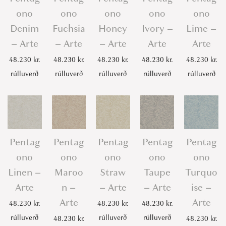
-
ono
ono
ono
ono
ono
A
Denim
Fuchsia
Honey
Ivory –
Lime –
r
– Arte
– Arte
– Arte
Arte
Arte
t
48.230
kr.
48.230
kr.
48.230
kr.
48.230
kr.
48.230
kr.
e
rúlluverð
rúlluverð
rúlluverð
rúlluverð
rúlluverð
q
u
a
n
t
Pentag
Pentag
Pentag
Pentag
Pentag
i
ono
ono
ono
ono
ono
t
Linen –
Maroo
Straw
Taupe
Turquo
y
Arte
n –
– Arte
– Arte
ise –
Arte
Arte
48.230
kr.
48.230
kr.
48.230
kr.
rúlluverð
rúlluverð
rúlluverð
48.230
kr.
48.230
kr.