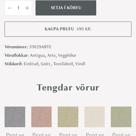
SETJA Í KÖRFU
T
i
n
KAUPA PRUFU
490
KR.
t
u
Vörunúmer:
33029ARTE
r
Vöruflokkar:
Antigua
,
Arte
,
Veggfóður
a
Stikkorð:
Einlitað
,
Grátt
,
Textíláferð
,
Vínill
E
l
Tengdar vörur
e
p
h
a
n
t
Pentag
Pentag
Pentag
Pentag
Pentag