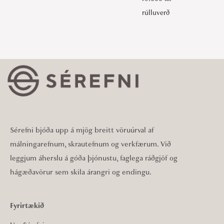
rúlluverð
Sérefni bjóða upp á mjög breitt vöruúrval af
málningarefnum, skrautefnum og verkfærum. Við
leggjum áherslu á góða þjónustu, faglega ráðgjöf og
hágæðavörur sem skila árangri og endingu.
Fyrirtækið