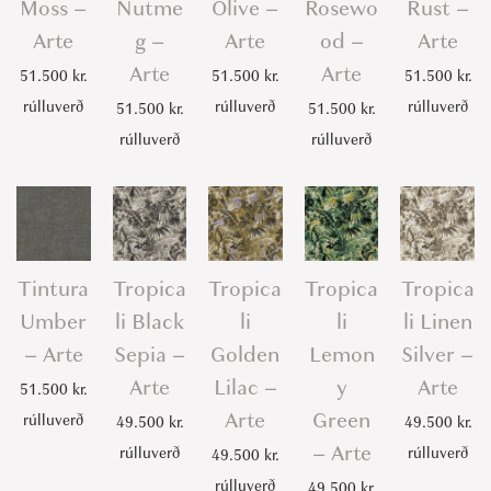
Moss –
Nutme
Olive –
Rosewo
Rust –
Arte
g –
Arte
od –
Arte
Arte
Arte
51.500
kr.
51.500
kr.
51.500
kr.
rúlluverð
rúlluverð
rúlluverð
51.500
kr.
51.500
kr.
rúlluverð
rúlluverð
Tintura
Tropica
Tropica
Tropica
Tropica
Umber
li Black
li
li
li Linen
– Arte
Sepia –
Golden
Lemon
Silver –
Arte
Lilac –
y
Arte
51.500
kr.
Arte
Green
rúlluverð
49.500
kr.
49.500
kr.
– Arte
rúlluverð
rúlluverð
49.500
kr.
rúlluverð
49.500
kr.