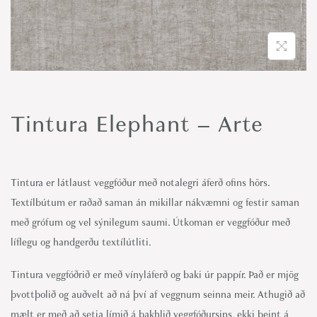
o
n
Tintura Elephant – Arte
Tintura er látlaust veggfóður með notalegri áferð ofins hörs.
Textílbútum er raðað saman án mikillar nákvæmni og festir saman
með grófum og vel sýnilegum saumi. Útkoman er veggfóður með
líflegu og handgerðu textílútliti.
Tintura veggfóðrið er með vínyláferð og baki úr pappír. Það er mjög
þvottþolið og auðvelt að ná því af veggnum seinna meir. Athugið að
mælt er með að
setja límið á bakhlið veggfóðursins
, ekki beint á