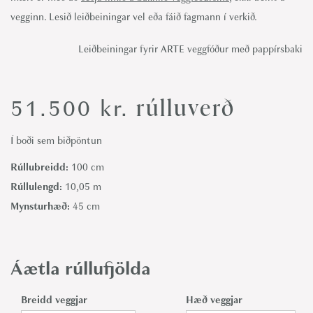
vegginn. Lesið leiðbeiningar vel eða fáið fagmann í verkið.
Leiðbeiningar fyrir ARTE veggfóður með pappírsbaki
rúlluverð
51.500
kr.
Í boði sem biðpöntun
Rúllubreidd:
100 cm
Rúllulengd:
10,05 m
Mynsturhæð:
45 cm
Áætla rúllufjölda
Breidd veggjar
Hæð veggjar