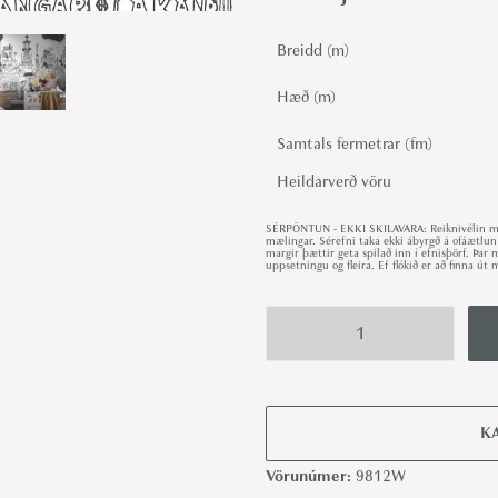
Breidd (m)
Hæð (m)
Samtals fermetrar (fm)
Heildarverð vöru
SÉRPÖNTUN - EKKI SKILAVARA: Reiknivélin met
mælingar. Sérefni taka ekki ábyrgð á ofáætlun
margir þættir geta spilað inn í efnisþörf. Þa
uppsetningu og fleira. Ef flókið er að finna 
S
t
i
K
g
L
Vörunúmer:
9812W