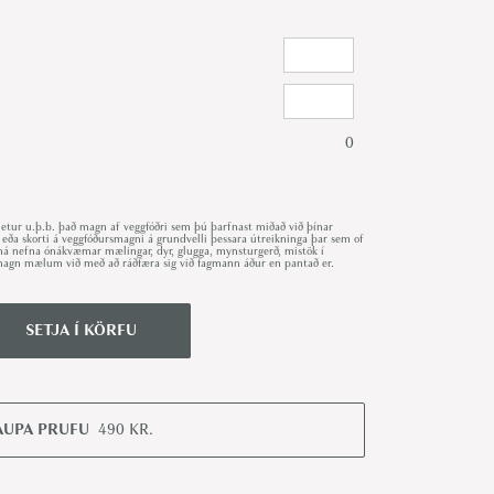
0
ur u.þ.b. það magn af veggfóðri sem þú þarfnast miðað við þínar
 eða skorti á veggfóðursmagni á grundvelli þessara útreikninga þar sem of
r má nefna ónákvæmar mælingar, dyr, glugga, mynsturgerð, mistök í
út magn mælum við með að ráðfæra sig við fagmann áður en pantað er.
SETJA Í KÖRFU
AUPA PRUFU
490
KR.