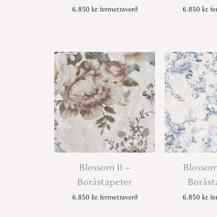
6.850
kr.
fermetraverð
6.850
kr.
fe
Blossom II –
Blossom
Boråstapeter
Boråst
6.850
kr.
fermetraverð
6.850
kr.
fe