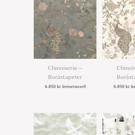
Chinoiserie –
Chinoi
Boråstapeter
Boråst
6.850
kr.
fermetraverð
6.850
kr.
fe