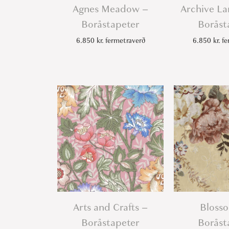
Agnes Meadow –
Archive L
Boråstapeter
Boråst
6.850
kr.
fermetraverð
6.850
kr.
fe
Arts and Crafts –
Blosso
Boråstapeter
Boråst