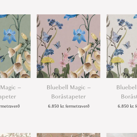
 Magic –
Bluebell Magic –
Bluebel
apeter
Boråstapeter
Borås
rmetraverð
6.850
kr.
fermetraverð
6.850
kr.
f