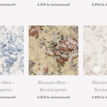
n
rmetraverð
6.850
kr.
fermetraverð
6.850
kr.
f
t
i
t
y
 Mini –
Blossom Mini –
Blosso
apeter
Boråstapeter
Borås
rmetraverð
6.850
kr.
fermetraverð
6.850
kr.
f