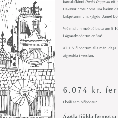
barnabókinni
Daniel Doppsko
efti
i
Háværar hrotur óma um bæinn dag 
o
kirkjuturninum. Fylgdu Daniel Do
n
Við mælum með að bæta um 5-10 cm
Lágmarkspöntun er 3m².
ATH. Við pöntum alla mánudaga. Þ
afgreidda í verslun.
6.074
kr.
fer
Í boði sem biðpöntun
Áætla fjölda fermetra