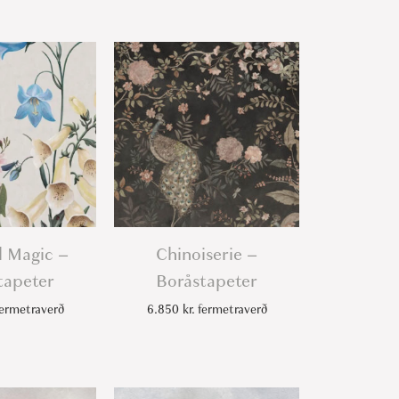
l Magic –
Chinoiserie –
tapeter
Boråstapeter
ermetraverð
6.850
kr.
fermetraverð