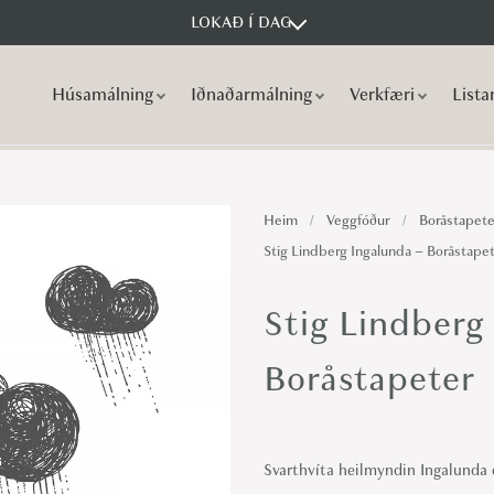
LOKAÐ Í DAG
Húsamálning
Iðnaðarmálning
Verkfæri
Lista
S
S
k
k
i
i
p
p
Heim
/
Veggfóður
/
Boråstapete
t
t
Stig Lindberg Ingalunda – Boråstape
o
o
n
c
Stig Lindberg
a
o
v
n
Boråstapeter
i
t
g
e
a
n
Svarthvíta heilmyndin Ingalunda 
t
t