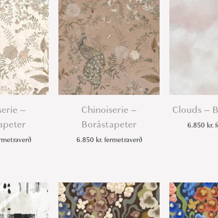
serie –
Chinoiserie –
Clouds – B
apeter
Boråstapeter
6.850
kr.
f
rmetraverð
6.850
kr.
fermetraverð