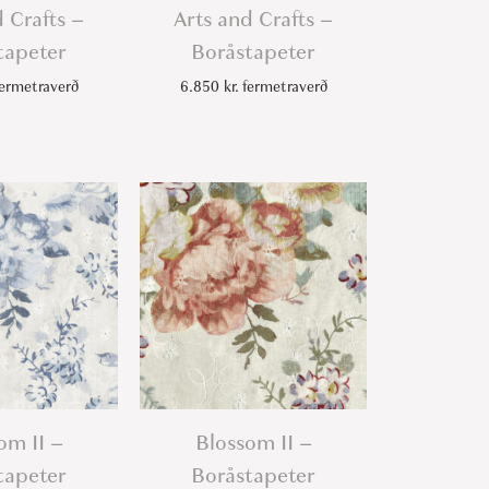
 Crafts –
Arts and Crafts –
tapeter
Boråstapeter
ermetraverð
6.850
kr.
fermetraverð
om II –
Blossom II –
tapeter
Boråstapeter