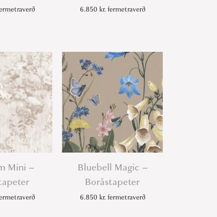
ermetraverð
6.850
kr.
fermetraverð
m Mini –
Bluebell Magic –
tapeter
Boråstapeter
ermetraverð
6.850
kr.
fermetraverð