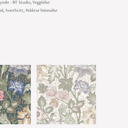
yndir - BT Studio
,
Veggfóður
nd
,
Svarthvítt
,
Þekktur hönnuður