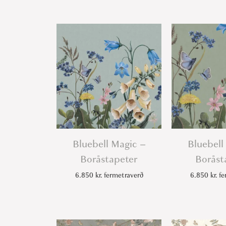
Bluebell Magic –
Bluebell
Boråstapeter
Boråst
6.850
kr.
fermetraverð
6.850
kr.
fe