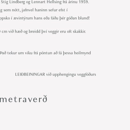
r Stig Lindberg og Lennart Hellsing frá árinu 1959.
sem nótt, jafnvel haninn sefur efst í
ppsko í ævintýrum hans eða fáðu þér góðan blund!
 við hæð og breidd því veggir eru oft skakkir.
að tekur um viku frá pöntun að fá þessa heilmynd
LEIÐBEININGAR við upphengingu veggfóðurs
metraverð