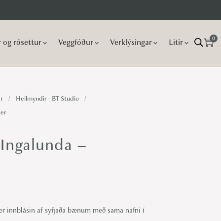
0
r og rósettur
Veggfóður
Verklýsingar
Litir
r
/
Heilmyndir - BT Studio
/
ter
 Ingalunda –
er innblásin af syfjaða bænum með sama nafni í