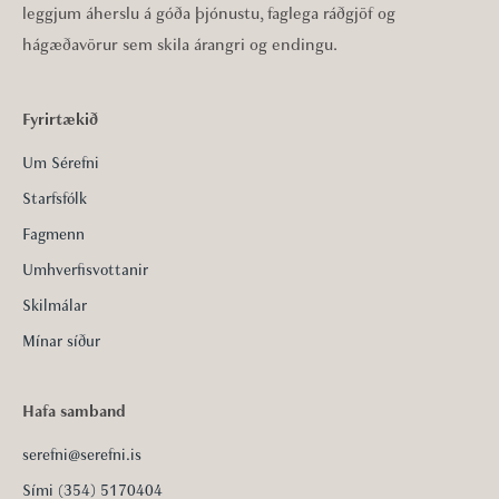
leggjum áherslu á góða þjónustu, faglega ráðgjöf og
hágæðavörur sem skila árangri og endingu.
Fyrirtækið
Um Sérefni
Starfsfólk
Fagmenn
Umhverfisvottanir
Skilmálar
Mínar síður
Hafa samband
serefni@serefni.is
Sími (354) 5170404