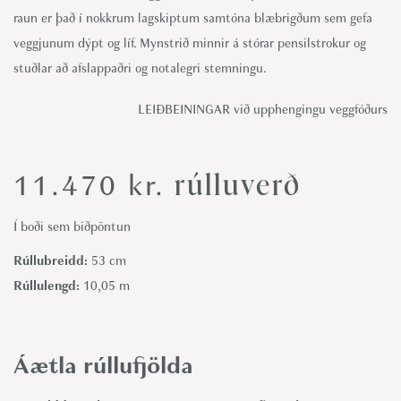
raun er það í nokkrum lagskiptum samtóna blæbrigðum sem gefa
veggjunum dýpt og líf. Mynstrið minnir á stórar pensilstrokur og
stuðlar að afslappaðri og notalegri stemningu.
LEIÐBEININGAR við upphengingu veggfóðurs
rúlluverð
11.470
kr.
Í boði sem biðpöntun
Rúllubreidd:
53 cm
Rúllulengd:
10,05 m
Áætla rúllufjölda