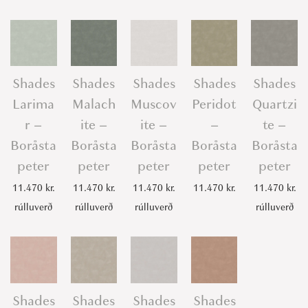
Shades
Shades
Shades
Shades
Shades
Larima
Malach
Muscov
Peridot
Quartzi
r –
ite –
ite –
–
te –
Boråsta
Boråsta
Boråsta
Boråsta
Boråsta
peter
peter
peter
peter
peter
11.470
kr.
11.470
kr.
11.470
kr.
11.470
kr.
11.470
kr.
rúlluverð
rúlluverð
rúlluverð
rúlluverð
Shades
Shades
Shades
Shades