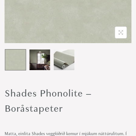
o
n
Shades Phonolite –
Boråstapeter
Matta, einlita Shades veggfóðrið kemur í mjúkum náttúrulitum. Í