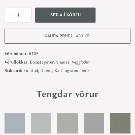
SETJA Í KÖRFU
S
h
a
KAUPA PRUFU
490
KR.
d
e
Vörunúmer:
6105
s
Vöruflokkar:
Boråstapeter
,
Shades
,
Veggfóður
P
Stikkorð:
Einlitað
,
Grænt
,
Kalk- og steináferð
h
o
Tengdar vörur
n
o
l
i
t