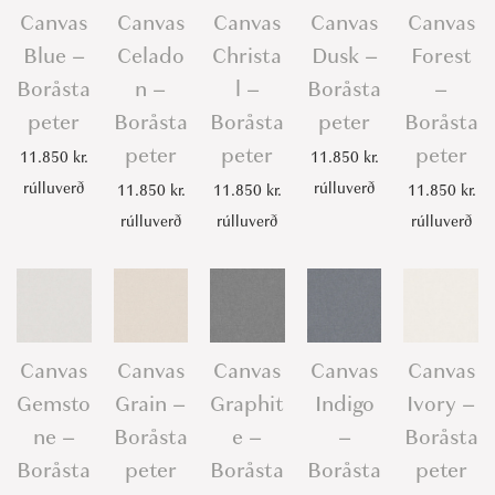
e
Canvas
Canvas
Canvas
Canvas
Canvas
-
Blue –
Celado
Christa
Dusk –
Forest
B
Boråsta
n –
l –
Boråsta
–
o
peter
Boråsta
Boråsta
peter
Boråsta
r
peter
peter
peter
11.850
kr.
11.850
kr.
å
rúlluverð
rúlluverð
11.850
kr.
11.850
kr.
11.850
kr.
s
rúlluverð
rúlluverð
rúlluverð
t
a
p
e
t
Canvas
Canvas
Canvas
Canvas
Canvas
e
Gemsto
Grain –
Graphit
Indigo
Ivory –
r
ne –
Boråsta
e –
–
Boråsta
q
Boråsta
peter
Boråsta
Boråsta
peter
u