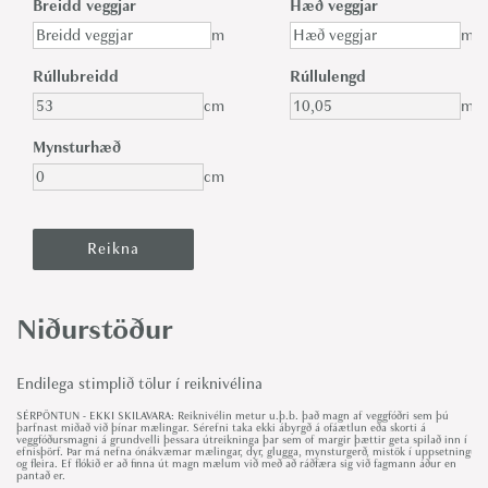
Breidd veggjar
Hæð veggjar
m
m
Rúllubreidd
Rúllulengd
cm
m
Mynsturhæð
cm
Niðurstöður
Endilega stimplið tölur í reiknivélina
SÉRPÖNTUN - EKKI SKILAVARA: Reiknivélin metur u.þ.b. það magn af veggfóðri sem þú
þarfnast miðað við þínar mælingar. Sérefni taka ekki ábyrgð á ofáætlun eða skorti á
veggfóðursmagni á grundvelli þessara útreikninga þar sem of margir þættir geta spilað inn í
efnisþörf. Þar má nefna ónákvæmar mælingar, dyr, glugga, mynsturgerð, mistök í uppsetningu
og fleira. Ef flókið er að finna út magn mælum við með að ráðfæra sig við fagmann áður en
pantað er.