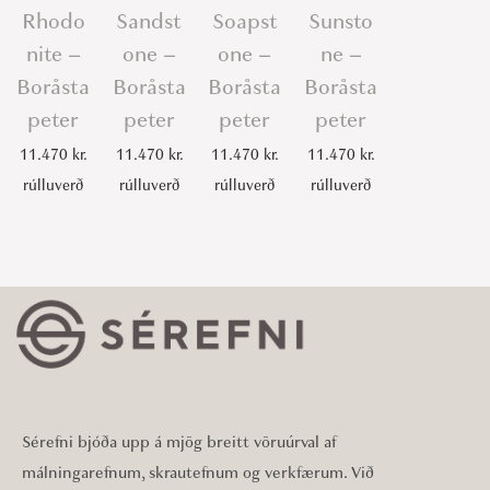
Rhodo
Sandst
Soapst
Sunsto
nite –
one –
one –
ne –
Boråsta
Boråsta
Boråsta
Boråsta
peter
peter
peter
peter
11.470
kr.
11.470
kr.
11.470
kr.
11.470
kr.
rúlluverð
rúlluverð
rúlluverð
rúlluverð
Sérefni bjóða upp á mjög breitt vöruúrval af
málningarefnum, skrautefnum og verkfærum. Við