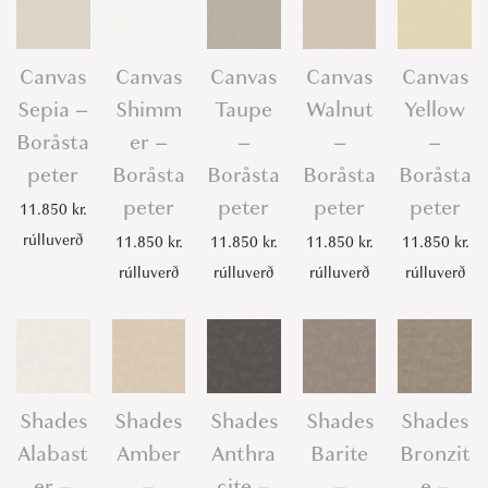
Canvas
Canvas
Canvas
Canvas
Canvas
Sepia –
Shimm
Taupe
Walnut
Yellow
Boråsta
er –
–
–
–
peter
Boråsta
Boråsta
Boråsta
Boråsta
peter
peter
peter
peter
11.850
kr.
rúlluverð
11.850
kr.
11.850
kr.
11.850
kr.
11.850
kr.
rúlluverð
rúlluverð
rúlluverð
rúlluverð
Shades
Shades
Shades
Shades
Shades
Alabast
Amber
Anthra
Barite
Bronzit
er –
–
cite –
–
e –