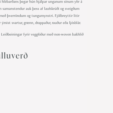
i hlébarðans þegar hún hjálpar unganum sínum yfir á
un samanstendur auk þess af laufskrúði og sveigðum
t með þverröndum og tungumynstri. Fjölbreyttir litir
ýmist svartur, grænn, drappaður, rauður eða ljósblár.
Leiðbeiningar fyrir veggfóður með non-woven bakhlið
lluverð