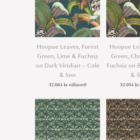
Hoopoe Leaves, Forest
Hoopoe Lea
Green, Lime & Fuchsia
Green, Ch
on Dark Viridian – Cole
Fuchsia on 
& Son
& 
32.064
kr.
rúlluverð
32.054
kr.