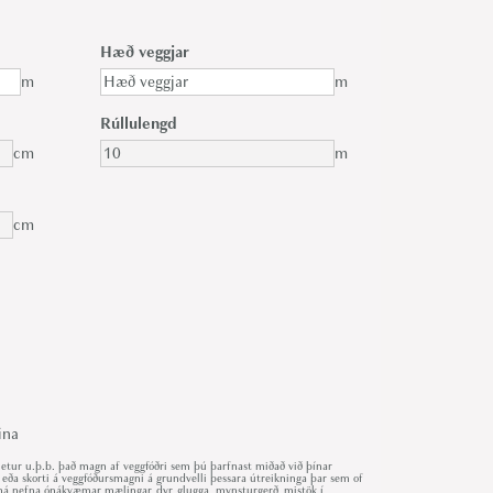
Hæð veggjar
m
m
Rúllulengd
cm
m
cm
ina
ur u.þ.b. það magn af veggfóðri sem þú þarfnast miðað við þínar
 eða skorti á veggfóðursmagni á grundvelli þessara útreikninga þar sem of
r má nefna ónákvæmar mælingar, dyr, glugga, mynsturgerð, mistök í