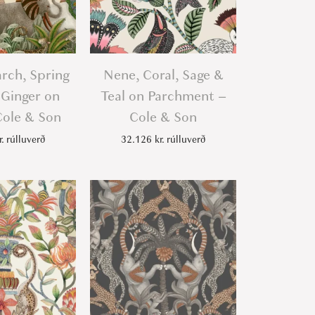
rch, Spring
Nene, Coral, Sage &
Ginger on
Teal on Parchment –
ole & Son
Cole & Son
r.
rúlluverð
32.126
kr.
rúlluverð