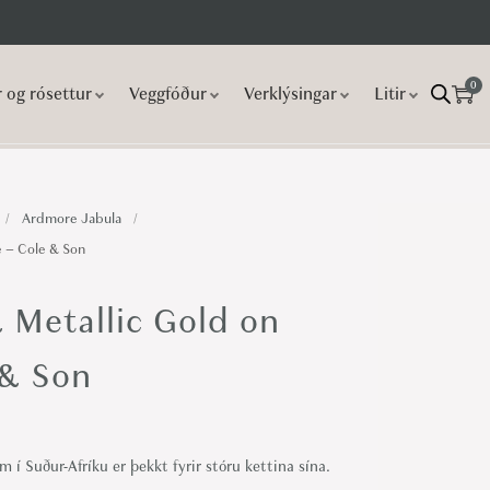
0
r og rósettur
Veggfóður
Verklýsingar
Litir
/
Ardmore Jabula
/
e – Cole & Son
& Metallic Gold on
 & Son
í Suður-Afríku er þekkt fyrir stóru kettina sína.