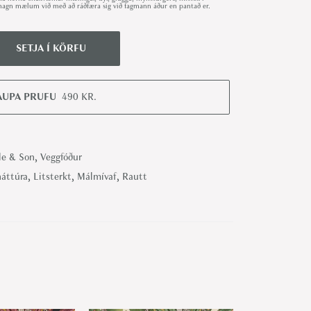
út magn mælum við með að ráðfæra sig við fagmann áður en pantað er.
SETJA Í KÖRFU
AUPA PRUFU
490
KR.
le & Son
,
Veggfóður
náttúra
,
Litsterkt
,
Málmívaf
,
Rautt