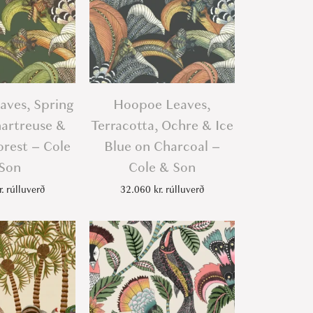
ves, Spring
Hoopoe Leaves,
artreuse &
Terracotta, Ochre & Ice
orest – Cole
Blue on Charcoal –
Son
Cole & Son
r.
rúlluverð
32.060
kr.
rúlluverð