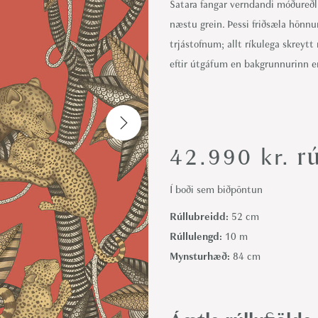
Satara fangar verndandi móðureðl
i
næstu grein. Þessi friðsæla hönn
o
trjástofnum; allt ríkulega skreyt
n
eftir útgáfum en bakgrunnurinn er 
rú
42.990
kr.
Í boði sem biðpöntun
Rúllubreidd:
52 cm
Rúllulengd:
10 m
Mynsturhæð:
84 cm