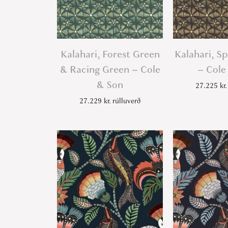
Kalahari, Forest Green
Kalahari, S
& Racing Green – Cole
– Cole
& Son
27.225
kr.
27.229
kr.
rúlluverð