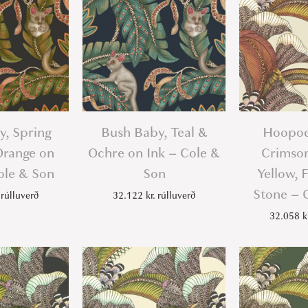
e
-
C
o
l
e
y, Spring
Bush Baby, Teal &
Hoopoe
&
Orange on
Ochre on Ink – Cole &
Crimson
S
ole & Son
Son
Yellow, 
o
n
Stone – 
rúlluverð
32.122
kr.
rúlluverð
q
32.058
k
u
a
n
t
i