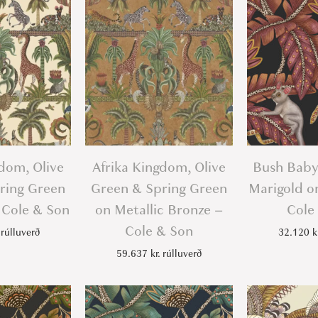
t
a
l
l
i
c
G
o
gdom, Olive
Afrika Kingdom, Olive
Bush Baby
l
ring Green
Green & Spring Green
Marigold o
d
 Cole & Son
on Metallic Bronze –
Cole
o
Cole & Son
rúlluverð
32.120
k
n
59.637
kr.
rúlluverð
R
o
u
g