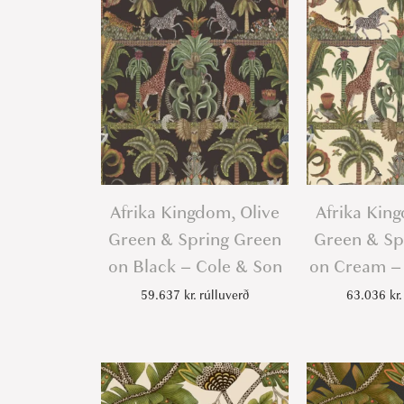
Afrika Kingdom, Olive
Afrika Kin
Green & Spring Green
Green & Sp
on Black – Cole & Son
on Cream –
59.637
kr.
rúlluverð
63.036
kr.