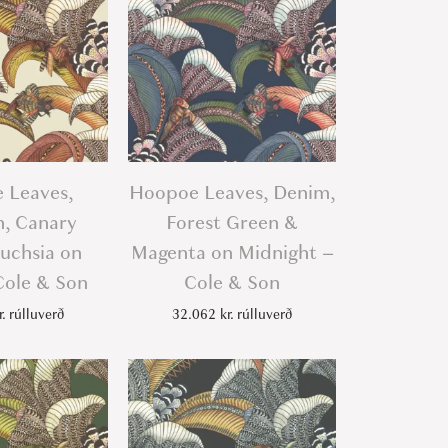
 Leaves,
Hoopoe Leaves, Denim,
, Canary
Forest Green &
Fuchsia on
Magenta on Midnight –
Cole & Son
Cole & Son
r.
rúlluverð
32.062
kr.
rúlluverð