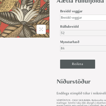
Áætla rúllufjölda
Breidd veggjar
Rúllubreidd
Mynsturhæð
Niðurstöður
Endilega stimplið tölur í reiknivél
SÉRPÖNTUN - EKKI SKILAVARA: Reiknivélin met
mælingar. Sérefni taka ekki ábyrgð á ofáætlun
margir þættir geta spilað inn í efnisþörf. Þa