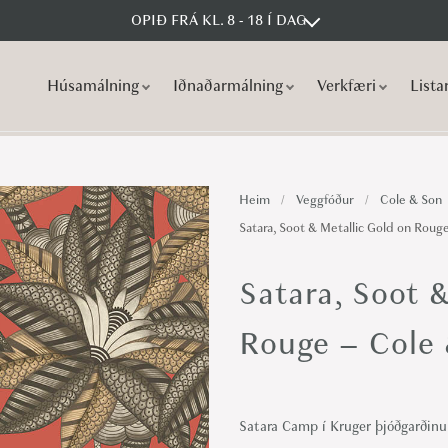
OPIÐ FRÁ KL. 8 - 18 Í DAG
Húsamálning
Iðnaðarmálning
Verkfæri
Lista
S
S
k
k
i
i
p
p
Heim
/
Veggfóður
/
Cole & Son
t
t
Satara, Soot & Metallic Gold on Roug
o
o
n
c
Satara, Soot 
a
o
v
n
Rouge – Cole
i
t
g
e
a
n
Satara Camp í Kruger þjóðgarðinum 
t
t