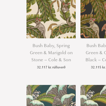
Bush Baby, Spring
Bush Bab
Green & Marigold on
Green & 
Stone – Cole & Son
Black – C
32.117
kr.
rúlluverð
32.115
kr.