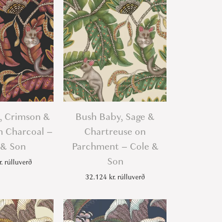
, Crimson &
Bush Baby, Sage &
n Charcoal –
Chartreuse on
 & Son
Parchment – Cole &
Son
r.
rúlluverð
32.124
kr.
rúlluverð