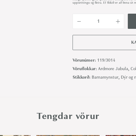
uppsetningu og fleira. Ef flókið er að finna 
S
a
t
K
a
r
Vörunúmer:
119/3014
a
Vöruflokkar:
Ardmore Jabula
,
Co
,
Stikkorð:
Barnamynstur
,
Dýr og 
S
o
o
t
Tengdar vörur
&
M
e