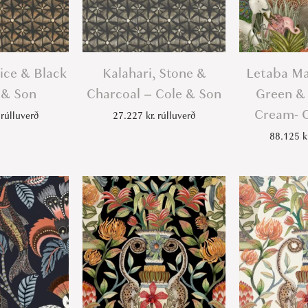
pice & Black
Kalahari, Stone &
Letaba Ma
 & Son
Charcoal – Cole & Son
Green & 
Cream- C
rúlluverð
27.227
kr.
rúlluverð
88.125
k