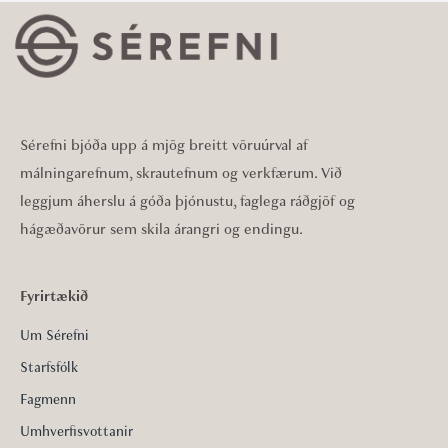
Sérefni bjóða upp á mjög breitt vöruúrval af
málningarefnum, skrautefnum og verkfærum. Við
leggjum áherslu á góða þjónustu, faglega ráðgjöf og
hágæðavörur sem skila árangri og endingu.
Fyrirtækið
Um Sérefni
Starfsfólk
Fagmenn
Umhverfisvottanir