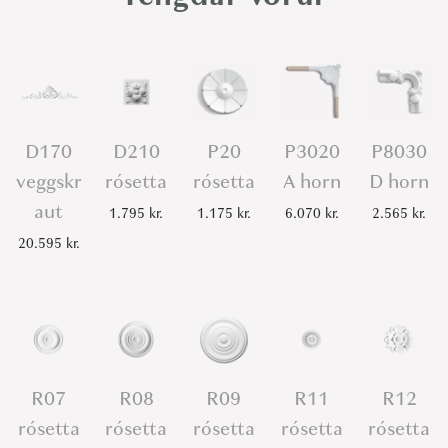
e
t
t
a
q
D170
D210
P20
P3020
P8030
u
veggskr
rósetta
rósetta
A horn
D horn
a
n
aut
1.795
kr.
1.175
kr.
6.070
kr.
2.565
kr.
t
20.595
kr.
i
t
y
R07
R08
R09
R11
R12
rósetta
rósetta
rósetta
rósetta
rósetta