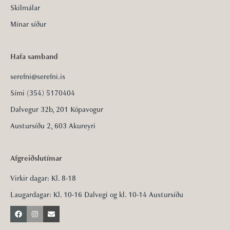
Skilmálar
Mínar síður
Hafa samband
serefni@serefni.is
Sími (354) 5170404
Dalvegur 32b, 201 Kópavogur
Austursíðu 2, 603 Akureyri
Afgreiðslutímar
Virkir dagar: Kl. 8-18
Laugardagar: Kl. 10-16 Dalvegi og kl. 10-14 Austursíðu