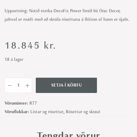
Uppsetning: Notið sterka DecoFix Power límið frá Orac Decor,
jafnvel er mælt með að skrúfa rósettuna á flötinn ef hann er ójafn.
18.845
kr.
18 á lager
SETJA Í KÖRFU
R
7
Vörunúmer:
R77
7
Vöruflokkar:
Listar og rósettur
,
Rósettur og skraut
r
ó
s
Tengdar vörur