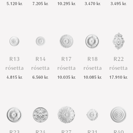
5.120
kr.
7.205
kr.
10.295
kr.
3.470
kr.
3.495
kr.
R13
R14
R17
R18
R22
rósetta
rósetta
rósetta
rósetta
rósetta
4.815
kr.
6.560
kr.
10.035
kr.
10.085
kr.
17.910
kr.
R23
R24
R27
R31
R40