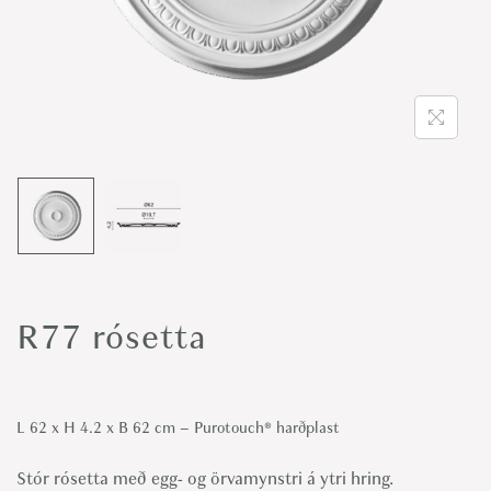
o
n
R77 rósetta
L 62 x H 4.2 x B 62 cm – Purotouch® ‎harðplast
Stór rósetta með egg- og örvamynstri á ytri hring.