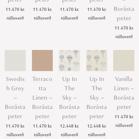
Boråsta
11.470
kr.
11.470
kr.
11.470
kr.
11.470
kr.
peter
rúlluverð
rúlluverð
rúlluverð
rúlluverð
11.470
kr.
rúlluverð
Swedis
Terraco
Up In
Up In
Vanilla
h Grey
tta
The
The
Linen –
–
Linen –
Sky –
Sky –
Boråsta
Boråsta
Boråsta
Boråsta
Boråsta
peter
peter
peter
peter
peter
11.470
kr.
rúlluverð
11.470
kr.
11.470
kr.
12.448
kr.
12.448
kr.
rúlluverð
rúlluverð
rúlluverð
rúlluverð