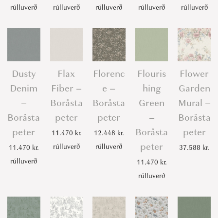
y
rúlluverð
rúlluverð
rúlluverð
rúlluverð
rúlluverð
Dusty
Flax
Florenc
Flouris
Flower
Denim
Fiber –
e –
hing
Garden
–
Boråsta
Boråsta
Green
Mural –
Boråsta
peter
peter
–
Boråsta
peter
Boråsta
peter
11.470
kr.
12.448
kr.
peter
rúlluverð
rúlluverð
11.470
kr.
37.588
kr.
rúlluverð
11.470
kr.
rúlluverð