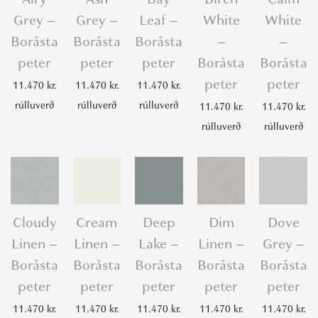
å
Grey –
Grey –
Leaf –
White
White
s
Boråsta
Boråsta
Boråsta
–
–
t
peter
peter
peter
Boråsta
Boråsta
a
peter
peter
11.470
kr.
11.470
kr.
11.470
kr.
p
rúlluverð
rúlluverð
rúlluverð
11.470
kr.
11.470
kr.
e
rúlluverð
rúlluverð
t
e
r
q
u
Cloudy
Cream
Deep
Dim
Dove
a
Linen –
Linen –
Lake –
Linen –
Grey –
n
Boråsta
Boråsta
Boråsta
Boråsta
Boråsta
t
peter
peter
peter
peter
peter
i
t
11.470
kr.
11.470
kr.
11.470
kr.
11.470
kr.
11.470
kr.