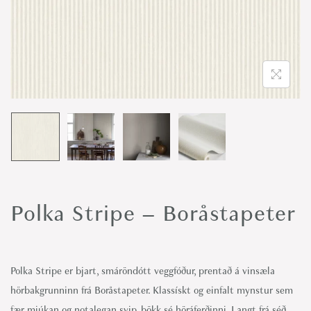
o
n
Polka Stripe – Boråstapeter
Polka Stripe er bjart, smáröndótt veggfóður, prentað á vinsæla
hörbakgrunninn frá Boråstapeter. Klassískt og einfalt mynstur sem
fær mjúkan og notalegan svip, þökk sé höráferðinni. Langt frá séð