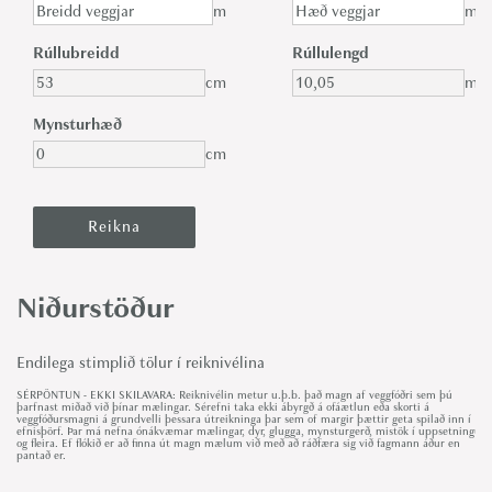
m
m
Rúllubreidd
Rúllulengd
cm
m
Mynsturhæð
cm
Niðurstöður
Endilega stimplið tölur í reiknivélina
SÉRPÖNTUN - EKKI SKILAVARA: Reiknivélin metur u.þ.b. það magn af veggfóðri sem þú
þarfnast miðað við þínar mælingar. Sérefni taka ekki ábyrgð á ofáætlun eða skorti á
veggfóðursmagni á grundvelli þessara útreikninga þar sem of margir þættir geta spilað inn í
efnisþörf. Þar má nefna ónákvæmar mælingar, dyr, glugga, mynsturgerð, mistök í uppsetningu
og fleira. Ef flókið er að finna út magn mælum við með að ráðfæra sig við fagmann áður en
pantað er.