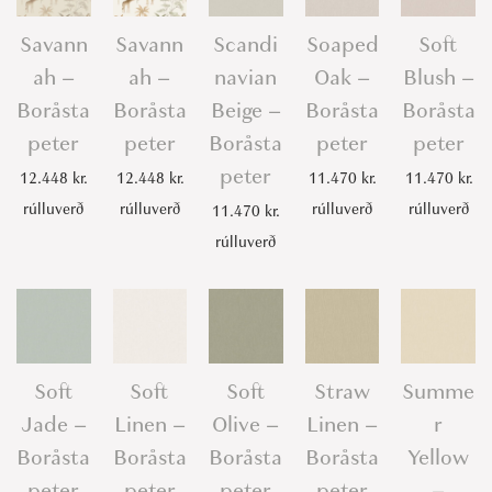
Savann
Savann
Scandi
Soaped
Soft
ah –
ah –
navian
Oak –
Blush –
Boråsta
Boråsta
Beige –
Boråsta
Boråsta
peter
peter
Boråsta
peter
peter
peter
12.448
kr.
12.448
kr.
11.470
kr.
11.470
kr.
rúlluverð
rúlluverð
rúlluverð
rúlluverð
11.470
kr.
rúlluverð
Soft
Soft
Soft
Straw
Summe
Jade –
Linen –
Olive –
Linen –
r
Boråsta
Boråsta
Boråsta
Boråsta
Yellow
peter
peter
peter
peter
–