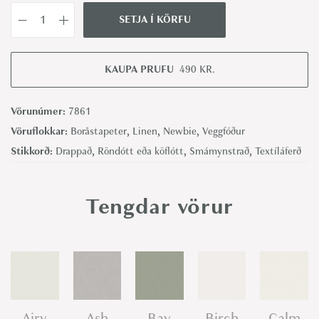
SETJA Í KÖRFU
P
o
l
KAUPA PRUFU
490
KR.
k
a
Vörunúmer:
7861
S
Vöruflokkar:
Boråstapeter
,
Linen
,
Newbie
,
Veggfóður
t
Stikkorð:
Drappað
,
Röndótt eða köflótt
,
Smámynstrað
,
Textíláferð
r
i
Tengdar vörur
p
e
-
B
o
r
Airy
Ash
Bay
Birch
Calm