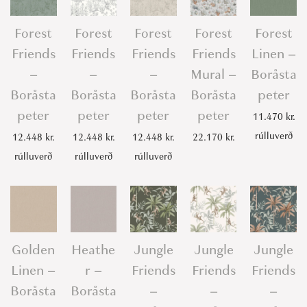
Forest
Forest
Forest
Forest
Forest
Friends
Friends
Friends
Friends
Linen –
–
–
–
Mural –
Boråsta
Boråsta
Boråsta
Boråsta
Boråsta
peter
peter
peter
peter
peter
11.470
kr.
rúlluverð
12.448
kr.
12.448
kr.
12.448
kr.
22.170
kr.
rúlluverð
rúlluverð
rúlluverð
Golden
Heathe
Jungle
Jungle
Jungle
Linen –
r –
Friends
Friends
Friends
Boråsta
Boråsta
–
–
–