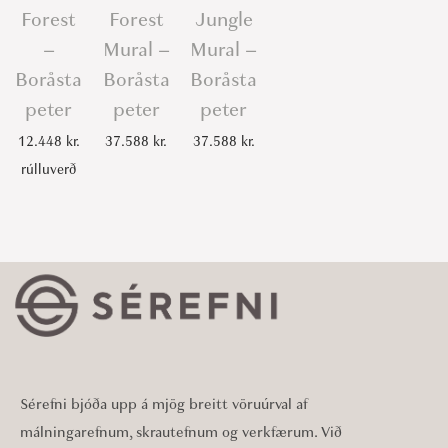
Forest
Forest
Jungle
–
Mural –
Mural –
Boråsta
Boråsta
Boråsta
peter
peter
peter
12.448
kr.
37.588
kr.
37.588
kr.
rúlluverð
Sérefni bjóða upp á mjög breitt vöruúrval af
málningarefnum, skrautefnum og verkfærum. Við