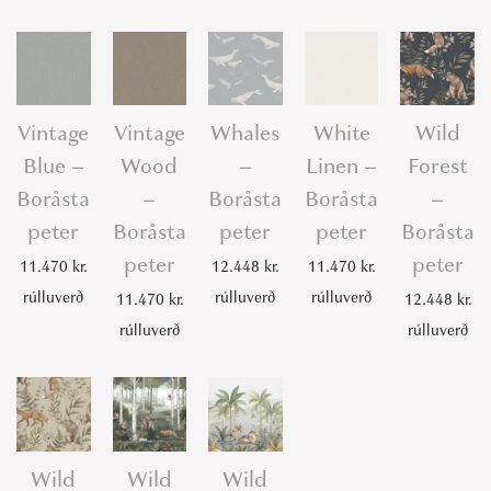
Vintage
Vintage
Whales
White
Wild
Blue –
Wood
–
Linen –
Forest
Boråsta
–
Boråsta
Boråsta
–
peter
Boråsta
peter
peter
Boråsta
peter
peter
11.470
kr.
12.448
kr.
11.470
kr.
rúlluverð
rúlluverð
rúlluverð
11.470
kr.
12.448
kr.
rúlluverð
rúlluverð
Wild
Wild
Wild