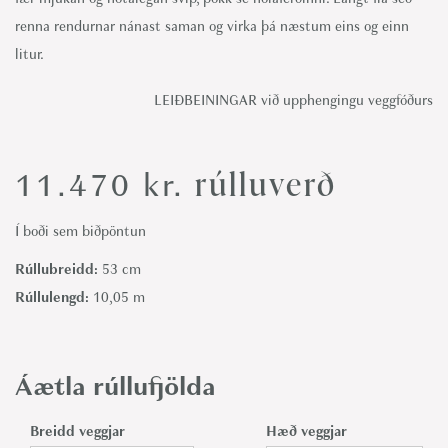
renna rendurnar nánast saman og virka þá næstum eins og einn
litur.
LEIÐBEININGAR við upphengingu veggfóðurs
rúlluverð
11.470
kr.
Í boði sem biðpöntun
Rúllubreidd:
53 cm
Rúllulengd:
10,05 m
Áætla rúllufjölda
Breidd veggjar
Hæð veggjar