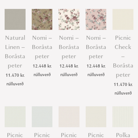
Natural
Nomi –
Nomi –
Nomi –
Picnic
Linen –
Boråsta
Boråsta
Boråsta
Check
Boråsta
peter
peter
peter
–
peter
Boråsta
12.448
kr.
12.448
kr.
12.448
kr.
peter
rúlluverð
rúlluverð
rúlluverð
11.470
kr.
rúlluverð
11.470
kr.
rúlluverð
Picnic
Picnic
Picnic
Picnic
Polka