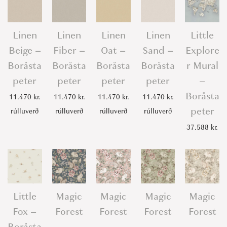
Linen
Linen
Linen
Linen
Little
Beige –
Fiber –
Oat –
Sand –
Explore
Boråsta
Boråsta
Boråsta
Boråsta
r Mural
peter
peter
peter
peter
–
Boråsta
11.470
kr.
11.470
kr.
11.470
kr.
11.470
kr.
peter
rúlluverð
rúlluverð
rúlluverð
rúlluverð
37.588
kr.
Little
Magic
Magic
Magic
Magic
Fox –
Forest
Forest
Forest
Forest
Boråsta
–
–
–
–