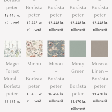
peter
Boråsta
Boråsta
Boråsta
Boråsta
peter
peter
peter
peter
12.448
kr.
rúlluverð
12.448
kr.
12.448
kr.
12.448
kr.
12.448
kr.
rúlluverð
rúlluverð
rúlluverð
rúlluverð
Magic
Minou
Minou
Minty
Muscot
Forest
–
–
Green
Linen –
Mural –
Boråsta
Boråsta
–
Boråsta
Boråsta
peter
peter
Boråsta
peter
peter
peter
16.456
kr.
16.456
kr.
11.470
kr.
rúlluverð
rúlluverð
rúlluverð
33.987
kr.
11.470
kr.
rúlluverð