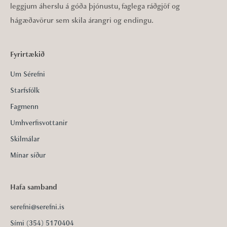
leggjum áherslu á góða þjónustu, faglega ráðgjöf og
hágæðavörur sem skila árangri og endingu.
Fyrirtækið
Um Sérefni
Starfsfólk
Fagmenn
Umhverfisvottanir
Skilmálar
Mínar síður
Hafa samband
serefni@serefni.is
Sími (354) 5170404