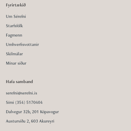
Fyrirtækið
Um Sérefni
Starfsfólk
Fagmenn
Umhverfisvottanir
Skilmálar
Mínar síður
Hafa samband
serefni@serefni.is
Sími (354) 5170404
Dalvegur 32b, 201 Kópavogur
Austursíðu 2, 603 Akureyri