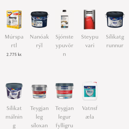
Múrspa
Nanóak
Sjónste
Steypu
Sílikatg
rtl
rýl
ypuvör
vari
runnur
n
2.775
kr.
Sílikat
Teygjan
Teygjan
Vatnsf
málnin
leg
legur
æla
g
síloxan
fylligru