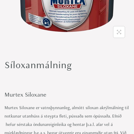
o
n
Síloxanmálning
Murtex Siloxane
Murtex Siloxane er vatnsþynnanleg, almött síloxan akrýlmálning til
notkunar utanhúss á steypta fleti, pússaða sem ópússaða. Efnið
hefur sérstaka öndunareiginleika og hentar þ.a.l. afar vel á
múrklæðningar, þ.e.a.s. þegar útveggir eru einangraðir utan frá. Við