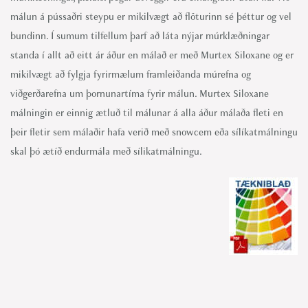
málun á pússaðri steypu er mikilvægt að flöturinn sé þéttur og vel
bundinn. Í sumum tilfellum þarf að láta nýjar múrklæðningar
standa í allt að eitt ár áður en málað er með Murtex Siloxane og er
mikilvægt að fylgja fyrirmælum framleiðanda múrefna og
viðgerðarefna um þornunartíma fyrir málun. Murtex Siloxane
málningin er einnig ætluð til málunar á alla áður málaða fleti en
þeir fletir sem málaðir hafa verið með snowcem eða sílíkatmálningu
skal þó ætíð endurmála með sílikatmálningu.