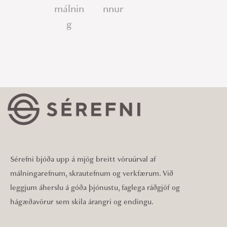
málnin
nnur
g
Sérefni bjóða upp á mjög breitt vöruúrval af
málningarefnum, skrautefnum og verkfærum. Við
leggjum áherslu á góða þjónustu, faglega ráðgjöf og
hágæðavörur sem skila árangri og endingu.