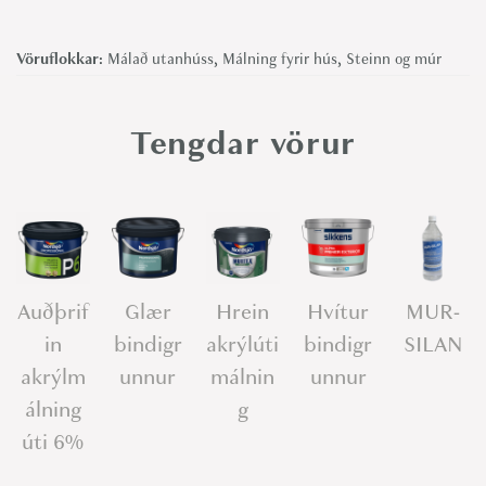
Vöruflokkar:
Málað utanhúss
,
Málning fyrir hús
,
Steinn og múr
Tengdar vörur
Auðþrif
Glær
Hrein
Hvítur
MUR-
in
bindigr
akrýlúti
bindigr
SILAN
akrýlm
unnur
málnin
unnur
álning
g
úti 6%