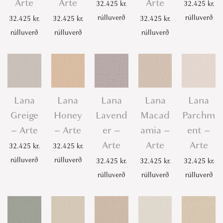
Arte
Arte
Arte
32.425
kr.
32.425
kr.
t
rúlluverð
rúlluverð
32.425
kr.
32.425
kr.
32.425
kr.
e
rúlluverð
rúlluverð
rúlluverð
q
u
a
n
t
Lana
Lana
Lana
Lana
Lana
i
Greige
Honey
Lavend
Macad
Parchm
t
– Arte
– Arte
er –
amia –
ent –
y
Arte
Arte
Arte
32.425
kr.
32.425
kr.
rúlluverð
rúlluverð
32.425
kr.
32.425
kr.
32.425
kr.
rúlluverð
rúlluverð
rúlluverð