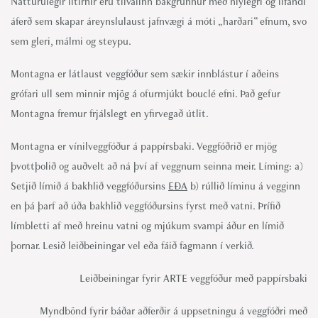
Náttúrulegir litirnir eru tilvalinn bakgrunnur með hlýlegri og lifandi
áferð sem skapar áreynslulaust jafnvægi á móti „harðari“ efnum, svo
sem gleri, málmi og steypu.
Montagna er látlaust veggfóður sem sækir innblástur í aðeins
grófari ull sem minnir mjög á ofurmjúkt bouclé efni. Það gefur
Montagna fremur frjálslegt en yfirvegað útlit.
Montagna er vínilveggfóður á pappírsbaki. Veggfóðrið er mjög
þvottþolið og auðvelt að ná því af veggnum seinna meir. Líming: a)
Setjið límið á bakhlið veggfóðursins
EÐA
b) rúllið líminu á vegginn
en þá þarf að úða bakhlið veggfóðursins fyrst með vatni. Þrífið
límbletti af með hreinu vatni og mjúkum svampi áður en límið
þornar. Lesið leiðbeiningar vel eða fáið fagmann í verkið.
Leiðbeiningar fyrir ARTE veggfóður með pappírsbaki
Myndbönd fyrir báðar aðferðir á uppsetningu á veggfóðri með