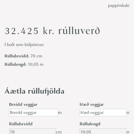
pappírsbaki
rúlluverð
32.425
kr.
Í boði sem biðpöntun
Rúllubreidd:
70 cm
Rúllulengd:
10,05 m
Áætla rúllufjölda
Breidd veggjar
Hæð veggjar
m
m
Rúllubreidd
Rúllulengd
cm
m