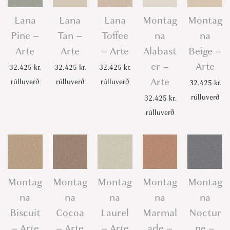
Lana
Lana
Lana
Montag
Montag
Pine –
Tan –
Toffee
na
na
Arte
Arte
– Arte
Alabast
Beige –
er –
Arte
32.425
kr.
32.425
kr.
32.425
kr.
Arte
rúlluverð
rúlluverð
rúlluverð
32.425
kr.
rúlluverð
32.425
kr.
rúlluverð
Montag
Montag
Montag
Montag
Montag
na
na
na
na
na
Biscuit
Cocoa
Laurel
Marmal
Noctur
– Arte
– Arte
– Arte
ade –
ne –