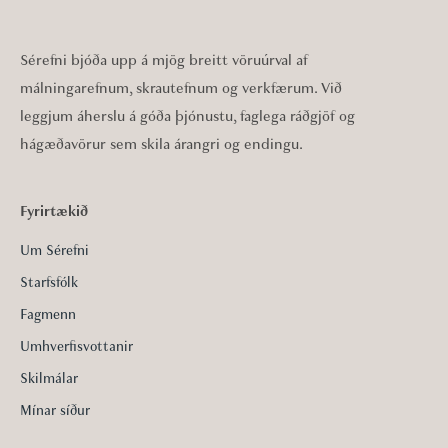
Sérefni bjóða upp á mjög breitt vöruúrval af
málningarefnum, skrautefnum og verkfærum. Við
leggjum áherslu á góða þjónustu, faglega ráðgjöf og
hágæðavörur sem skila árangri og endingu.
Fyrirtækið
Um Sérefni
Starfsfólk
Fagmenn
Umhverfisvottanir
Skilmálar
Mínar síður