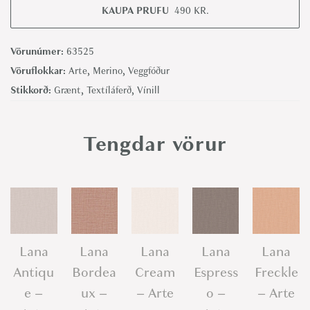
n
KAUPA PRUFU
490
KR.
t
a
Vörunúmer:
63525
g
Vöruflokkar:
Arte
,
Merino
,
Veggfóður
n
Stikkorð:
Grænt
,
Textíláferð
,
Vínill
a
J
Tengdar vörur
u
n
i
p
e
r
Lana
Lana
Lana
Lana
Lana
-
Antiqu
Bordea
Cream
Espress
Freckle
A
e –
ux –
– Arte
o –
– Arte
r