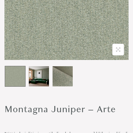
o
n
Montagna Juniper – Arte