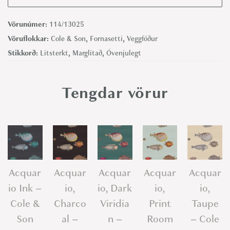
r
e
Vörunúmer:
114/13025
r
Vöruflokkar:
Cole & Son
,
Fornasetti
,
Veggfóður
i
Stikkorð:
Litsterkt
,
Marglitað
,
Óvenjulegt
a
,
Tengdar vörur
R
i
c
h
M
u
Acquar
Acquar
Acquar
Acquar
Acquar
l
io Ink –
io,
io, Dark
io,
io,
t
Cole &
Charco
Viridia
Print
Taupe
i
Son
al –
n –
Room
– Cole
-