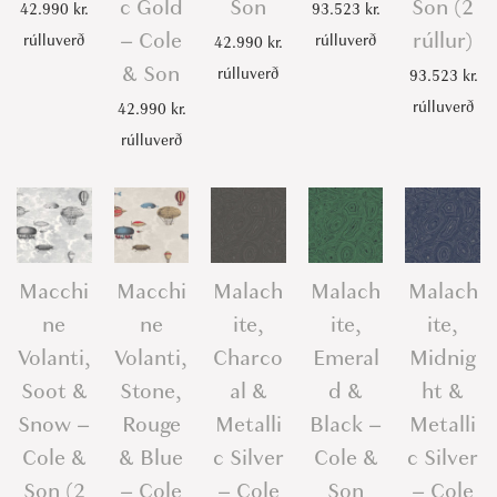
c Gold
Son
Son (2
42.990
kr.
93.523
kr.
– Cole
rúllur)
rúlluverð
rúlluverð
42.990
kr.
& Son
rúlluverð
93.523
kr.
rúlluverð
42.990
kr.
rúlluverð
Macchi
Macchi
Malach
Malach
Malach
ne
ne
ite,
ite,
ite,
Volanti,
Volanti,
Charco
Emeral
Midnig
Soot &
Stone,
al &
d &
ht &
Snow –
Rouge
Metalli
Black –
Metalli
Cole &
& Blue
c Silver
Cole &
c Silver
Son (2
– Cole
– Cole
Son
– Cole