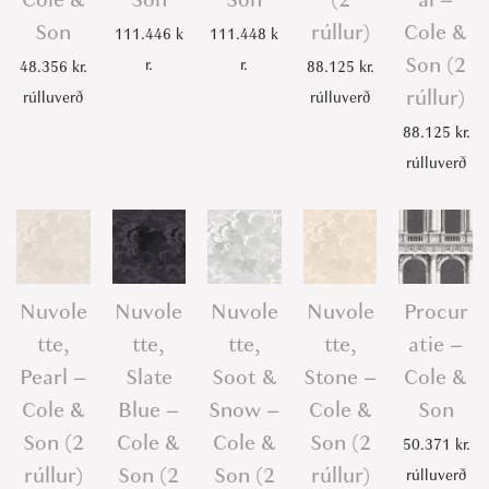
Son
rúllur)
Cole &
111.446
k
111.448
k
Son (2
r.
r.
48.356
kr.
88.125
kr.
rúllur)
rúlluverð
rúlluverð
88.125
kr.
rúlluverð
Nuvole
Nuvole
Nuvole
Nuvole
Procur
tte,
tte,
tte,
tte,
atie –
Pearl –
Slate
Soot &
Stone –
Cole &
Cole &
Blue –
Snow –
Cole &
Son
Son (2
Cole &
Cole &
Son (2
50.371
kr.
rúllur)
Son (2
Son (2
rúllur)
rúlluverð