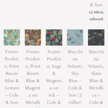
& Son
42.990
kr.
rúlluverð
Frutto
Frutto
Frutto
Macchi
Macchi
Proibit
Proibit
Proibit
ne
ne
o, Print
o, Print
o, Sage
Volanti,
Volanti,
Room
Room
&
Sky
Slate
Blue &
Blue &
Magent
Blue –
Blue &
Lemon
Magent
a on
Cole &
Metalli
– Cole
a on
Ink –
Son (2
cs –
& Son
Metalli
Cole &
rúllur)
Cole &