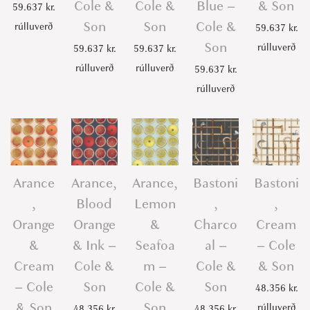
Cole &
Cole &
Blue –
& Son
59.637
kr.
C
Son
Son
Cole &
rúlluverð
59.637
kr.
o
Son
rúlluverð
l
59.637
kr.
59.637
kr.
e
rúlluverð
rúlluverð
59.637
kr.
&
rúlluverð
S
o
n
q
Arance
Arance,
Arance,
Bastoni
Bastoni
u
,
Blood
Lemon
,
,
a
Orange
Orange
&
Charco
Cream
n
&
& Ink –
Seafoa
al –
– Cole
t
i
Cream
Cole &
m –
Cole &
& Son
t
– Cole
Son
Cole &
Son
48.356
kr.
y
& Son
Son
rúlluverð
48.356
kr.
48.356
kr.