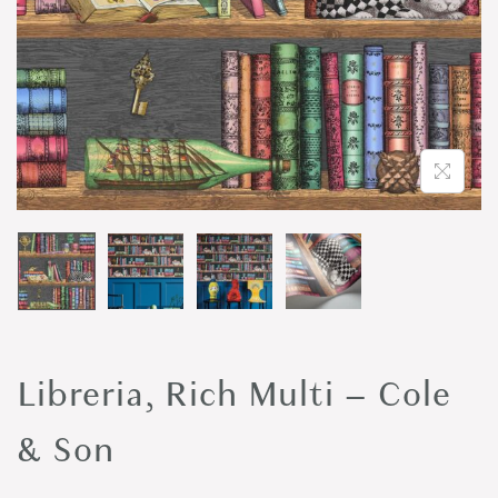
o
n
Libreria, Rich Multi – Cole
& Son