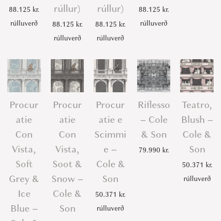
rúllur)
rúllur)
88.125
kr.
88.125
kr.
rúlluverð
rúlluverð
88.125
kr.
88.125
kr.
rúlluverð
rúlluverð
Procur
Procur
Procur
Riflesso
Teatro,
atie
atie
atie e
– Cole
Blush –
Con
Con
Scimmi
& Son
Cole &
Vista,
Vista,
e –
Son
79.990
kr.
Soft
Soot &
Cole &
50.371
kr.
Grey &
Snow –
Son
rúlluverð
Ice
Cole &
50.371
kr.
Blue –
Son
rúlluverð