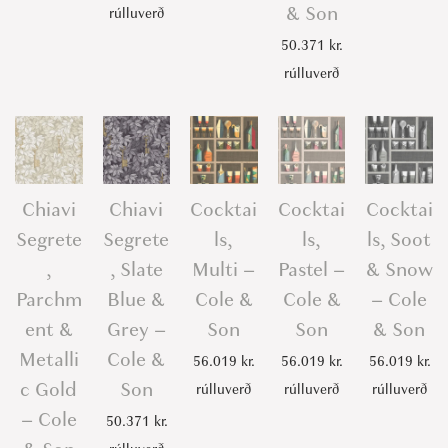
& Son
rúlluverð
50.371
kr.
rúlluverð
Chiavi
Chiavi
Cocktai
Cocktai
Cocktai
Segrete
Segrete
ls,
ls,
ls, Soot
,
, Slate
Multi –
Pastel –
& Snow
Parchm
Blue &
Cole &
Cole &
– Cole
ent &
Grey –
Son
Son
& Son
Metalli
Cole &
56.019
kr.
56.019
kr.
56.019
kr.
c Gold
Son
rúlluverð
rúlluverð
rúlluverð
– Cole
50.371
kr.