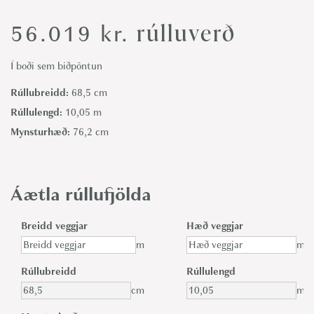
rúlluverð
56.019
kr.
Í boði sem biðpöntun
Rúllubreidd:
68,5 cm
Rúllulengd:
10,05 m
Mynsturhæð:
76,2 cm
Áætla rúllufjölda
Breidd veggjar
Hæð veggjar
m
m
Rúllubreidd
Rúllulengd
cm
m