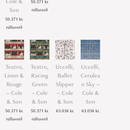
Cole &
50.371
kr.
Son
rúlluverð
50.371
kr.
rúlluverð
Teatro,
Teatro,
Uccelli,
Uccelli,
Linen &
Racing
Ballet
Cerulea
Rouge
Green
Slipper
n Sky –
– Cole
– Cole
– Cole
Cole &
& Son
& Son
& Son
Son
50.371
kr.
50.371
kr.
63.036
kr.
63.036
kr.
rúlluverð
rúlluverð