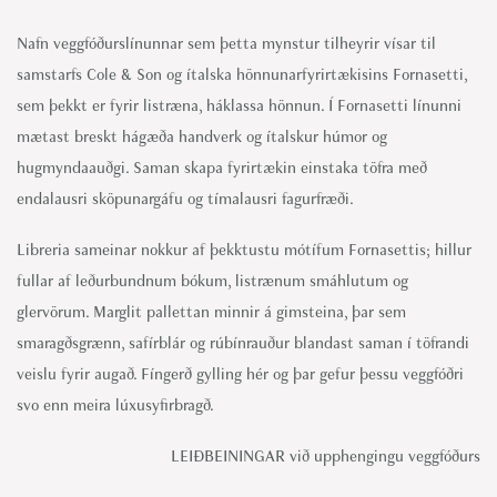
Nafn veggfóðurslínunnar sem þetta mynstur tilheyrir vísar til
samstarfs Cole & Son og ítalska hönnunarfyrirtækisins Fornasetti,
sem þekkt er fyrir listræna, háklassa hönnun. Í Fornasetti línunni
mætast breskt hágæða handverk og ítalskur húmor og
hugmyndaauðgi. Saman skapa fyrirtækin einstaka töfra með
endalausri sköpunargáfu og tímalausri fagurfræði.
Libreria sameinar nokkur af þekktustu mótífum Fornasettis; hillur
fullar af leðurbundnum bókum, listrænum smáhlutum og
glervörum. Marglit pallettan minnir á gimsteina, þar sem
smaragðsgrænn, safírblár og rúbínrauður blandast saman í töfrandi
veislu fyrir augað. Fíngerð gylling hér og þar gefur þessu veggfóðri
svo enn meira lúxusyfirbragð.
LEIÐBEININGAR við upphengingu veggfóðurs