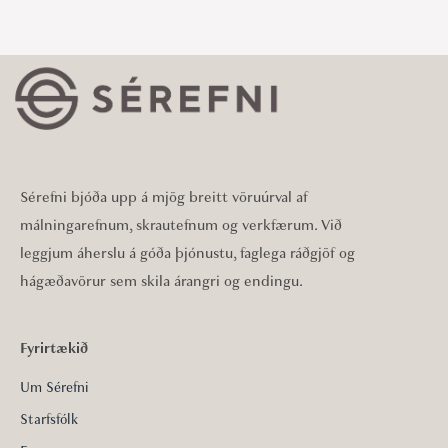
Sérefni bjóða upp á mjög breitt vöruúrval af
málningarefnum, skrautefnum og verkfærum. Við
leggjum áherslu á góða þjónustu, faglega ráðgjöf og
hágæðavörur sem skila árangri og endingu.
Fyrirtækið
Um Sérefni
Starfsfólk