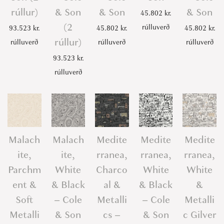
rúllur)
& Son
& Son
& Son
45.802
kr.
(2
rúlluverð
93.523
kr.
45.802
kr.
45.802
kr.
rúllur)
rúlluverð
rúlluverð
rúlluverð
93.523
kr.
rúlluverð
Malach
Malach
Medite
Medite
Medite
ite,
ite,
rranea,
rranea,
rranea,
Parchm
White
Charco
White
White
ent &
& Black
al &
& Black
&
Soft
– Cole
Metalli
– Cole
Metalli
Metalli
& Son
cs –
& Son
c Gilver