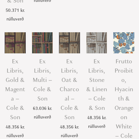
& Son
rúlluverð
50.371
kr.
rúlluverð
Ex
Ex
Ex
Ex
Frutto
Libris,
Libris,
Libris,
Libris,
Proibit
Gold &
Multi –
Oat &
Stone
o,
Magent
Cole &
Charco
& Linen
Hyacin
a –
Son
al –
– Cole
th &
Cole &
Cole &
& Son
Orange
63.036
kr.
Son
Son
on
rúlluverð
48.356
kr.
White
rúlluverð
48.356
kr.
48.356
kr.
– Cole
rúlluverð
rúlluverð