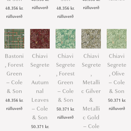
rúlluverð
rúlluverð
48.356
kr.
48.356
kr.
rúlluverð
rúlluverð
Bastoni
Chiavi
Chiavi
Chiavi
Chiavi
, Forest
Segrete
Segrete
Segrete
Segrete
Green
,
, Forest
,
, Olive
– Cole
Autum
Green
Metalli
– Cole
& Son
nal
– Cole
c Gilver
& Son
Leaves
& Son
&
48.356
kr.
50.371
kr.
– Cole
Metalli
rúlluverð
rúlluverð
50.371
kr.
& Son
c Gold
rúlluverð
– Cole
50.371
kr.