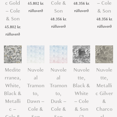
c Gold
Cole &
– Cole
45.802
kr.
48.356
kr.
– Cole
Son
& Son
rúlluverð
rúlluverð
& Son
48.356
kr.
48.356
kr.
rúlluverð
rúlluverð
45.802
kr.
rúlluverð
Medite
Nuvole
Nuvole
Nuvole
Nuvole
rranea,
al
al
tte,
tte,
White,
Tramon
Tramon
Black &
Metalli
Black &
to,
to,
White
c Gilver
Metalli
Dawn –
Dusk –
– Cole
&
c –
Cole &
Cole &
& Son
Charco
Cole &
Son
Son
(2
al –