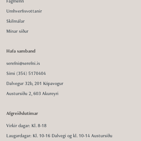
Fagmenn
Umhverfisvottanir
Skilmálar
Mínar síður
Hafa samband
serefni@serefni.is
Sími (354) 5170404
Dalvegur 32b, 201 Kópavogur
Austursíðu 2, 603 Akureyri
Afgreiðslutímar
Virkir dagar: Kl. 8-18
Laugardagar: Kl. 10-16 Dalvegi og kl. 10-14 Austursíðu