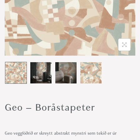
o
n
Geo – Boråstapeter
Geo veggfóðrið er skreytt abstrakt mynstri sem tekið er úr