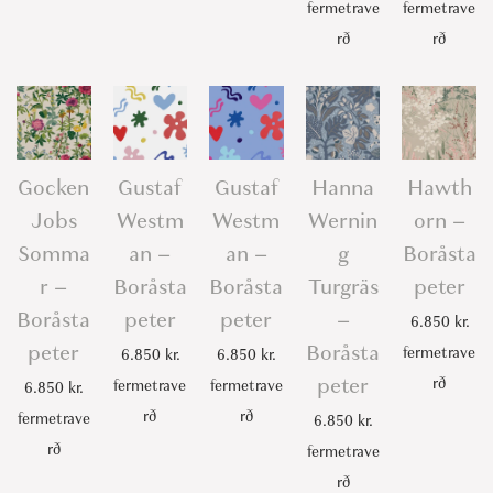
fermetrave
fermetrave
rð
rð
Gocken
Gustaf
Gustaf
Hanna
Hawth
Jobs
Westm
Westm
Wernin
orn –
Somma
an –
an –
g
Boråsta
r –
Boråsta
Boråsta
Turgräs
peter
Boråsta
peter
peter
–
6.850
kr.
peter
Boråsta
fermetrave
6.850
kr.
6.850
kr.
peter
rð
fermetrave
fermetrave
6.850
kr.
rð
rð
fermetrave
6.850
kr.
rð
fermetrave
rð