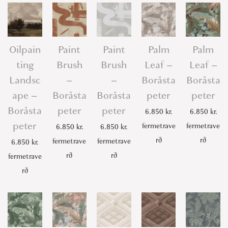
Oilpain
Paint
Paint
Palm
Palm
ting
Brush
Brush
Leaf –
Leaf –
Landsc
–
–
Boråsta
Boråsta
ape –
Boråsta
Boråsta
peter
peter
Boråsta
peter
peter
6.850
kr.
6.850
kr.
peter
fermetrave
fermetrave
6.850
kr.
6.850
kr.
rð
rð
fermetrave
fermetrave
6.850
kr.
rð
rð
fermetrave
rð