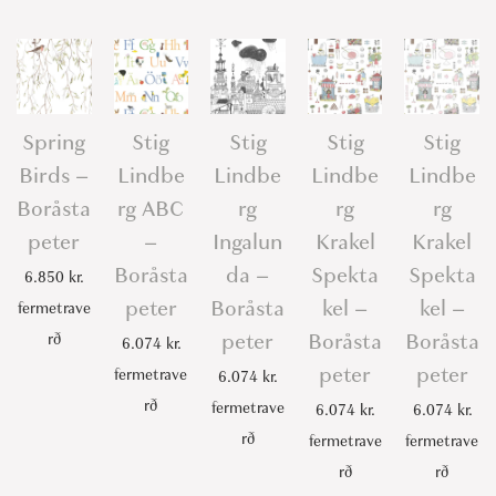
Spring
Stig
Stig
Stig
Stig
Birds –
Lindbe
Lindbe
Lindbe
Lindbe
Boråsta
rg ABC
rg
rg
rg
peter
–
Ingalun
Krakel
Krakel
Boråsta
da –
Spekta
Spekta
6.850
kr.
peter
Boråsta
kel –
kel –
fermetrave
peter
Boråsta
Boråsta
rð
6.074
kr.
peter
peter
fermetrave
6.074
kr.
rð
fermetrave
6.074
kr.
6.074
kr.
rð
fermetrave
fermetrave
rð
rð