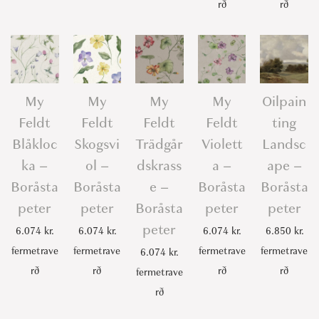
rð
rð
My
My
My
My
Oilpain
Feldt
Feldt
Feldt
Feldt
ting
Blåkloc
Skogsvi
Trädgår
Violett
Landsc
ka –
ol –
dskrass
a –
ape –
Boråsta
Boråsta
e –
Boråsta
Boråsta
peter
peter
Boråsta
peter
peter
peter
6.074
kr.
6.074
kr.
6.074
kr.
6.850
kr.
fermetrave
fermetrave
fermetrave
fermetrave
6.074
kr.
rð
rð
rð
rð
fermetrave
rð