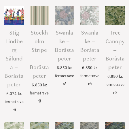
Stig
Stockh
Swanla
Swanla
Tree
Lindbe
olm
ke –
ke –
Canopy
rg
Stripe
Boråsta
Boråsta
–
Sålund
–
peter
peter
Boråsta
a –
Boråsta
peter
6.850
kr.
6.850
kr.
Boråsta
peter
fermetrave
fermetrave
6.850
kr.
peter
rð
rð
fermetrave
6.850
kr.
rð
fermetrave
6.074
kr.
rð
fermetrave
rð