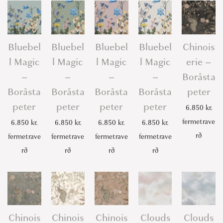
Bluebel
Bluebel
Bluebel
Bluebel
Chinois
l Magic
l Magic
l Magic
l Magic
erie –
–
–
–
–
Boråsta
Boråsta
Boråsta
Boråsta
Boråsta
peter
peter
peter
peter
peter
6.850
kr.
fermetrave
6.850
kr.
6.850
kr.
6.850
kr.
6.850
kr.
rð
fermetrave
fermetrave
fermetrave
fermetrave
rð
rð
rð
rð
Chinois
Chinois
Chinois
Clouds
Clouds