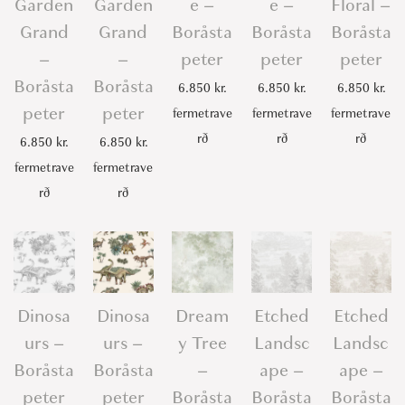
Garden
Garden
e –
e –
Floral –
Grand
Grand
Boråsta
Boråsta
Boråsta
–
–
peter
peter
peter
Boråsta
Boråsta
6.850
kr.
6.850
kr.
6.850
kr.
peter
peter
fermetrave
fermetrave
fermetrave
rð
rð
rð
6.850
kr.
6.850
kr.
fermetrave
fermetrave
rð
rð
Dinosa
Dinosa
Dream
Etched
Etched
urs –
urs –
y Tree
Landsc
Landsc
Boråsta
Boråsta
–
ape –
ape –
peter
peter
Boråsta
Boråsta
Boråsta