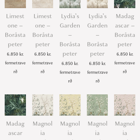
Limest
Limest
Lydia’s
Lydia’s
Madag
one –
one –
Garden
Garden
ascar –
Boråsta
Boråsta
–
–
Boråsta
peter
peter
Boråsta
Boråsta
peter
peter
peter
6.850
kr.
6.850
kr.
6.850
kr.
fermetrave
fermetrave
fermetrave
6.850
kr.
6.850
kr.
rð
rð
rð
fermetrave
fermetrave
rð
rð
Madag
Magnol
Magnol
Magnol
Magnol
ascar
ia
ia
ia
ia