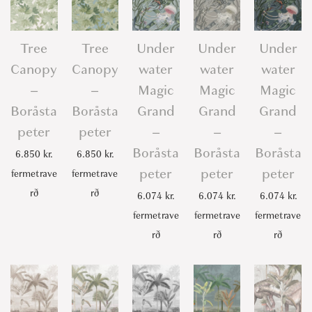
Tree
Tree
Under
Under
Under
Canopy
Canopy
water
water
water
–
–
Magic
Magic
Magic
Boråsta
Boråsta
Grand
Grand
Grand
peter
peter
–
–
–
Boråsta
Boråsta
Boråsta
6.850
kr.
6.850
kr.
peter
peter
peter
fermetrave
fermetrave
rð
rð
6.074
kr.
6.074
kr.
6.074
kr.
fermetrave
fermetrave
fermetrave
rð
rð
rð