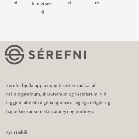
rð
ál
rð
fermetrave
rð
Sérefni bjóða upp á mjög breitt vöruúrval af
málningarefnum, skrautefnum og verkfærum. Við
leggjum áherslu á góða þjónustu, faglega ráðgjöf og
hágæðavörur sem skila árangri og endingu.
Fyrirtækið