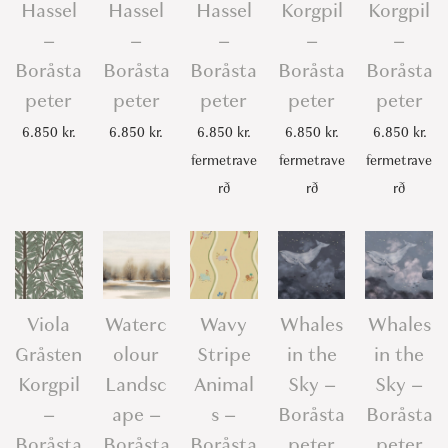
Hassel
Hassel
Hassel
Korgpil
Korgpil
–
–
–
–
–
Boråsta
Boråsta
Boråsta
Boråsta
Boråsta
peter
peter
peter
peter
peter
6.850
kr.
6.850
kr.
6.850
kr.
6.850
kr.
6.850
kr.
fermetrave
fermetrave
fermetrave
rð
rð
rð
Viola
Waterc
Wavy
Whales
Whales
Gråsten
olour
Stripe
in the
in the
Korgpil
Landsc
Animal
Sky –
Sky –
–
ape –
s –
Boråsta
Boråsta
Boråsta
Boråsta
Boråsta
peter
peter