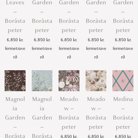
Leaves
Garden
Garden
Garden
Garden
–
–
–
–
–
Boråsta
Boråsta
Boråsta
Boråsta
Boråsta
peter
peter
peter
peter
peter
6.850
kr.
6.850
kr.
6.850
kr.
6.850
kr.
6.850
kr.
fermetrave
fermetrave
fermetrave
fermetrave
fermetrave
rð
rð
rð
rð
rð
Magnol
Magnol
Meado
Meado
Medina
ia
ia
w –
w –
–
Garden
Garden
Boråsta
Boråsta
Boråsta
–
–
peter
peter
peter
Boråsta
Boråsta
6.850
kr.
6.850
kr.
6.850
kr.