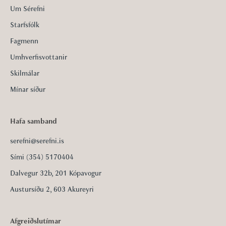
Um Sérefni
Starfsfólk
Fagmenn
Umhverfisvottanir
Skilmálar
Mínar síður
Hafa samband
serefni@serefni.is
Sími (354) 5170404
Dalvegur 32b, 201 Kópavogur
Austursíðu 2, 603 Akureyri
Afgreiðslutímar