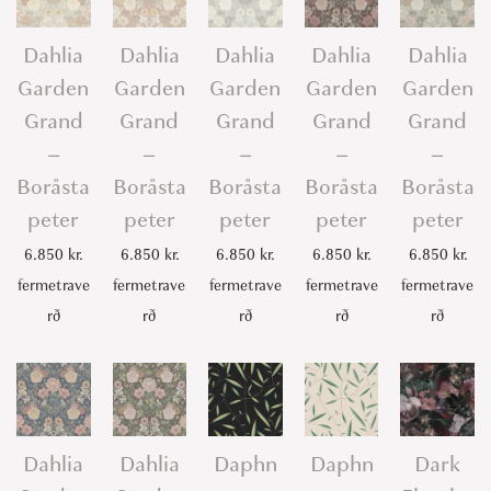
Dahlia
Dahlia
Dahlia
Dahlia
Dahlia
Garden
Garden
Garden
Garden
Garden
Grand
Grand
Grand
Grand
Grand
–
–
–
–
–
Boråsta
Boråsta
Boråsta
Boråsta
Boråsta
peter
peter
peter
peter
peter
6.850
kr.
6.850
kr.
6.850
kr.
6.850
kr.
6.850
kr.
fermetrave
fermetrave
fermetrave
fermetrave
fermetrave
rð
rð
rð
rð
rð
Dahlia
Dahlia
Daphn
Daphn
Dark