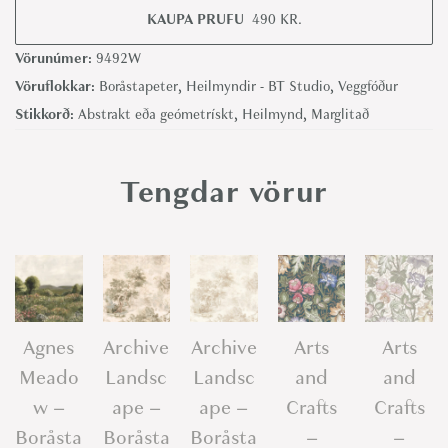
KAUPA PRUFU
490
KR.
-
B
Vörunúmer:
9492W
o
Vöruflokkar:
Boråstapeter
,
Heilmyndir - BT Studio
,
Veggfóður
r
Stikkorð:
Abstrakt eða geómetrískt
,
Heilmynd
,
Marglitað
å
s
Tengdar vörur
t
a
p
e
t
e
Agnes
Archive
Archive
Arts
Arts
r
Meado
Landsc
Landsc
and
and
q
w –
ape –
ape –
Crafts
Crafts
u
Boråsta
Boråsta
Boråsta
–
–
a