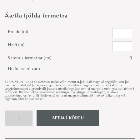
Áætla fjölda fermetra
Breidd (m)
Hæð (m)
Samtals fermetrar (fm)
0
Heildarverð vöru
SÉRPÖNTUN - EKKI SKILAVARA: Reiknivélin metur u.þ.b. það magn af veggfóðri sem þú
þarfnast miðað við þínar mælingar. Sérefni taka ekki ábyrgð á ofáætlun eða skorti á
veggfóðursmagni á grundvelli þessara útreikninga þar sem of margir þættir geta spilað inn í
efnisþörf. Þar má nefna ónákvæmar mælingar, dyr, glugga, mynsturgerð, mistök í
uppsetningu og fleira. Ef flókið er að finna út magn mælum við með að ráðfæra sig við
fagmann áður en pantað er.
SETJA Í KÖRFU
G
e
o