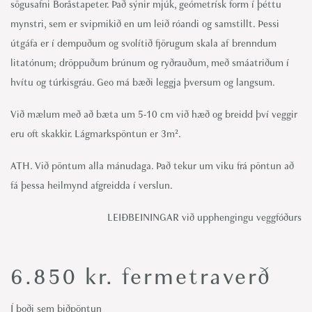
sögusafni Boråstapeter. Það sýnir mjúk, geómetrísk form í þéttu
mynstri, sem er svipmikið en um leið róandi og samstillt. Þessi
útgáfa er í dempuðum og svolítið fjörugum skala af brenndum
litatónum; dröppuðum brúnum og ryðrauðum, með smáatriðum í
hvítu og túrkisgráu. Geo má bæði leggja þversum og langsum.
Við mælum með að bæta um 5-10 cm við hæð og breidd því veggir
eru oft skakkir. Lágmarkspöntun er 3m².
ATH. Við pöntum alla mánudaga. Það tekur um viku frá pöntun að
fá þessa heilmynd afgreidda í verslun.
LEIÐBEININGAR við upphengingu veggfóðurs
6.850
kr.
fermetraverð
Í boði sem biðpöntun