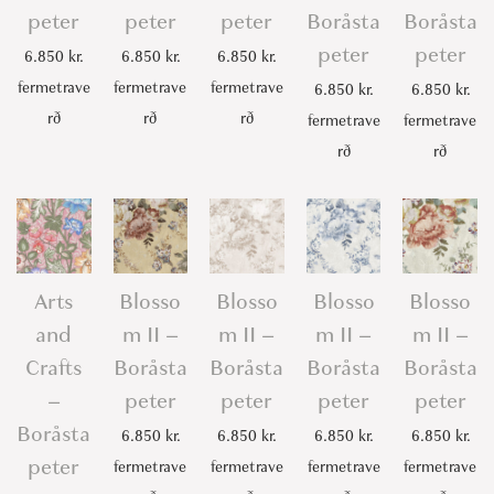
peter
peter
peter
Boråsta
Boråsta
n
peter
peter
6.850
kr.
6.850
kr.
6.850
kr.
t
fermetrave
fermetrave
fermetrave
i
6.850
kr.
6.850
kr.
rð
rð
rð
t
fermetrave
fermetrave
y
rð
rð
Arts
Blosso
Blosso
Blosso
Blosso
and
m II –
m II –
m II –
m II –
Crafts
Boråsta
Boråsta
Boråsta
Boråsta
–
peter
peter
peter
peter
Boråsta
6.850
kr.
6.850
kr.
6.850
kr.
6.850
kr.
peter
fermetrave
fermetrave
fermetrave
fermetrave