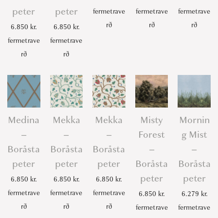
peter
peter
fermetrave
fermetrave
fermetrave
rð
rð
rð
6.850
kr.
6.850
kr.
fermetrave
fermetrave
rð
rð
Medina
Mekka
Mekka
Misty
Mornin
–
–
–
Forest
g Mist
Boråsta
Boråsta
Boråsta
–
–
peter
peter
peter
Boråsta
Boråsta
peter
peter
6.850
kr.
6.850
kr.
6.850
kr.
fermetrave
fermetrave
fermetrave
6.850
kr.
6.279
kr.
rð
rð
rð
fermetrave
fermetrave