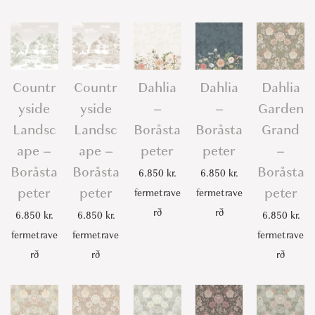
Countr
Countr
Dahlia
Dahlia
Dahlia
yside
yside
–
–
Garden
Landsc
Landsc
Boråsta
Boråsta
Grand
ape –
ape –
peter
peter
–
Boråsta
Boråsta
Boråsta
6.850
kr.
6.850
kr.
peter
peter
peter
fermetrave
fermetrave
rð
rð
6.850
kr.
6.850
kr.
6.850
kr.
fermetrave
fermetrave
fermetrave
rð
rð
rð