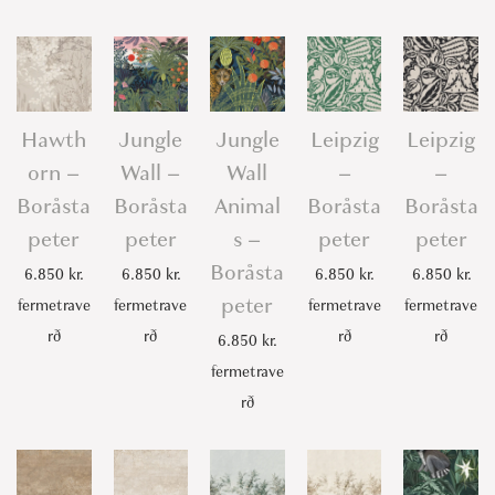
Hawth
Jungle
Jungle
Leipzig
Leipzig
orn –
Wall –
Wall
–
–
Boråsta
Boråsta
Animal
Boråsta
Boråsta
peter
peter
s –
peter
peter
Boråsta
6.850
kr.
6.850
kr.
6.850
kr.
6.850
kr.
peter
fermetrave
fermetrave
fermetrave
fermetrave
rð
rð
rð
rð
6.850
kr.
fermetrave
rð