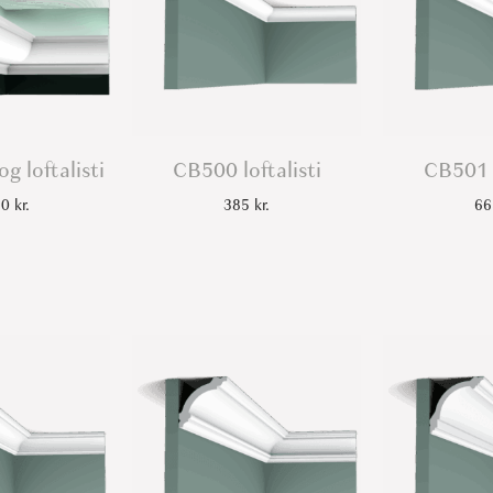
g loftalisti
CB500 loftalisti
CB501 l
70
kr.
385
kr.
6