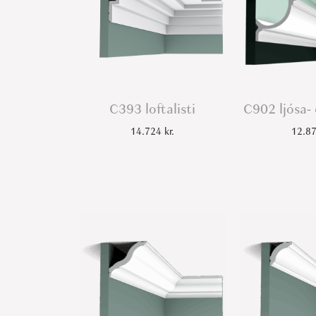
C393 loftalisti
C902 ljósa- o
14.724
kr.
12.8