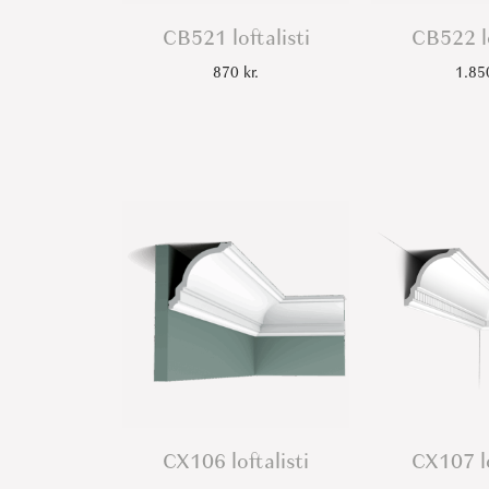
CB521 loftalisti
CB522 lo
870
kr.
1.8
CX106 loftalisti
CX107 lo