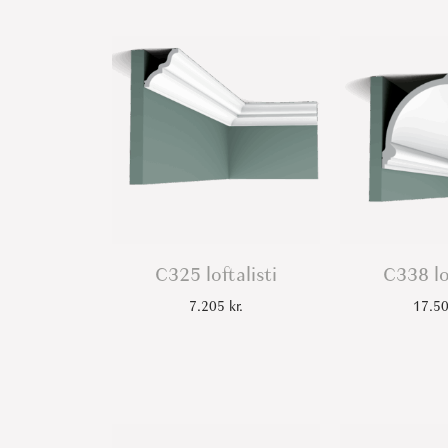
C325 loftalisti
C338 lo
7.205
kr.
17.5