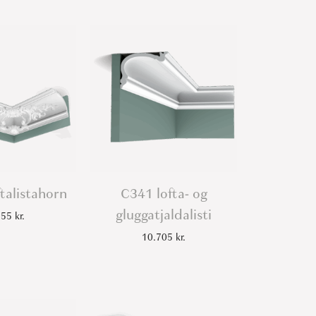
talistahorn
C341 lofta- og
gluggatjaldalisti
155
kr.
10.705
kr.