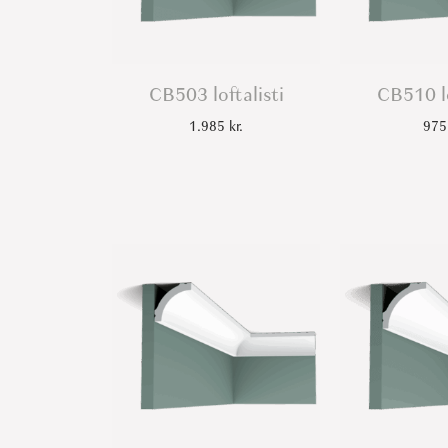
CB503 loftalisti
CB510 lo
1.985
kr.
97