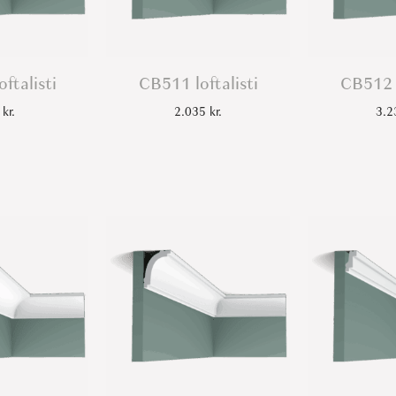
ftalisti
CB511 loftalisti
CB512 l
5
kr.
2.035
kr.
3.