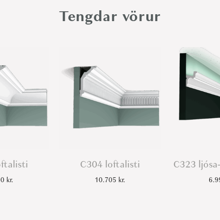
l
Tengdar vörur
i
s
t
i
q
u
a
n
t
i
t
ftalisti
C304 loftalisti
C323 ljósa-
y
10
kr.
10.705
kr.
6.