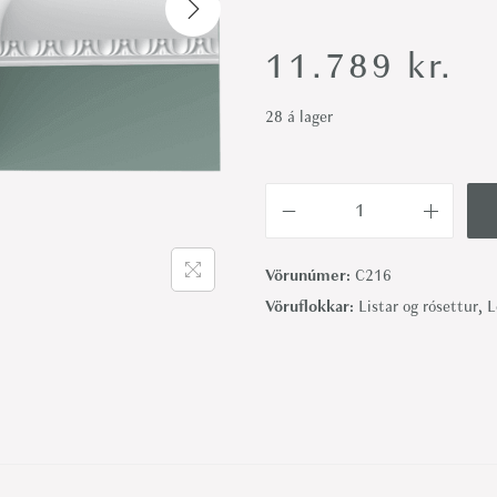
i
o
11.789
kr.
n
28 á lager
C
2
Vörunúmer:
C216
1
Vöruflokkar:
Listar og rósettur
,
L
6
l
o
f
t
a