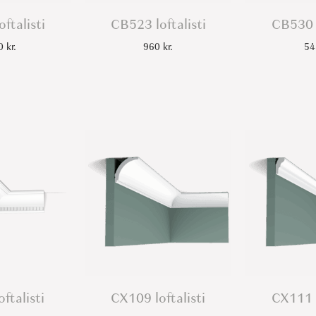
ftalisti
CB523 loftalisti
CB530 l
50
kr.
960
kr.
5
ftalisti
CX109 loftalisti
CX111 l