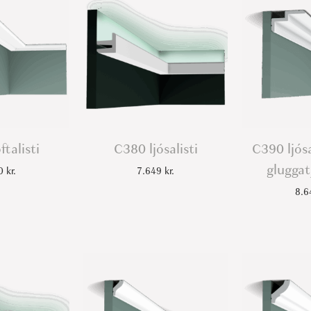
ftalisti
C380 ljósalisti
C390 ljósa
gluggatj
70
kr.
7.649
kr.
8.