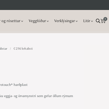
0
r og rósettur
Veggfóður
Verklýsingar
Litir
listar
/
C216 loftalisti
i
otouch® ‎harðplast
ísku eggja- og örvamynstri sem gefur öllum rýmum