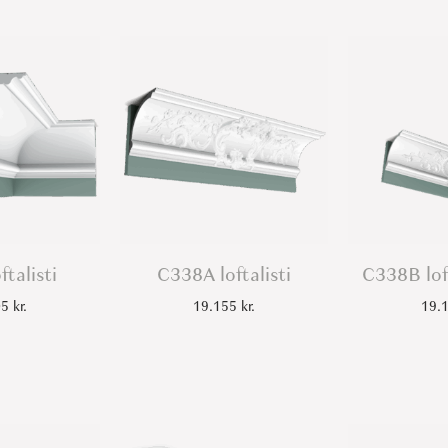
ftalisti
C338A loftalisti
C338B lof
05
kr.
19.155
kr.
19.