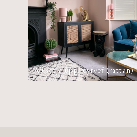
Að setja upp reyrvef (rattan)