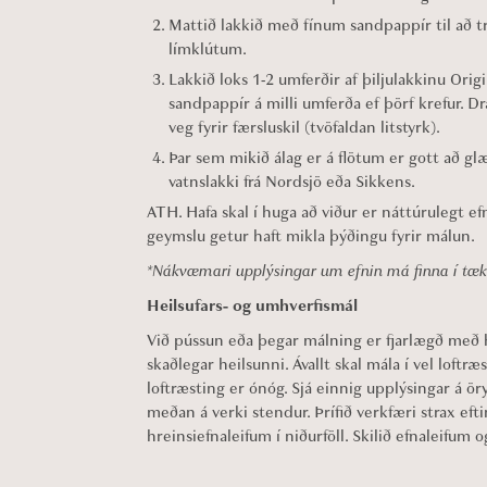
Mattið lakkið með fínum sandpappír til að tr
límklútum.
Lakkið loks 1-2 umferðir af þiljulakkinu Origi
sandpappír á milli umferða ef þörf krefur. Dra
veg fyrir færsluskil (tvöfaldan litstyrk).
Þar sem mikið álag er á flötum er gott að glæ
vatnslakki frá Nordsjö eða Sikkens.
ATH. Hafa skal í huga að viður er náttúrulegt ef
geymslu getur haft mikla þýðingu fyrir málun.
*Nákvæmari upplýsingar um efnin má finna í tæ
Heilsufars- og umhverfismál
Við pússun eða þegar málning er fjarlægð með 
skaðlegar heilsunni. Ávallt skal mála í vel loftr
loftræsting er ónóg. Sjá einnig upplýsingar á ö
meðan á verki stendur. Þrífið verkfæri strax eft
hreinsiefnaleifum í niðurföll. Skilið efnaleif