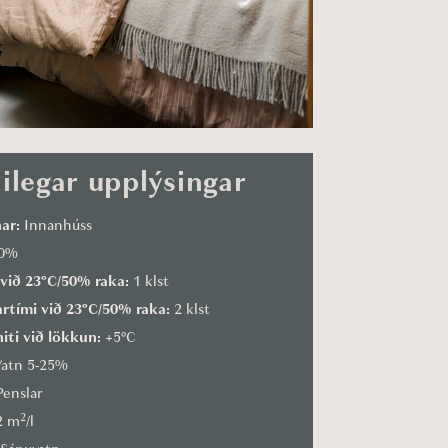
ilegar upplýsingar
nar:
Innanhúss
0%
 við 23°C/50% raka:
1 klst
rtími við 23°C/50% raka:
2 klst
iti við lökkun:
+5°C
atn 5-25%
enslar
2
2 m
/l