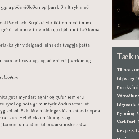
yggja góða viðloðun og þurrkið allt ryk með
nal Panellack. Strjúkið yfir flötinn með fínum
gið úr efninu eftir endilangri fjölinni til að koma í
rlakka yfir viðeigandi eins eða tveggja þátta
Tækn
ni sem er breytilegt og aðferð við þurrkun og
Til notku
kniblöðum.
Gljástig:
1
Þurrktími
Yfirmáluna
hita geta myndast agnir og gufur sem eru
æstu rými og nota grímur fyrir öndunarfæri ef
Lágmarksh
ryggisblaði. Ekki láta málningardósina standa opna
Þynning:
V
ir notkun. Hellið ekki málningar- og
Verkfæri:
P
um og tómum umbúðum til endurvinnslustöðva.
Þekja:
8-1