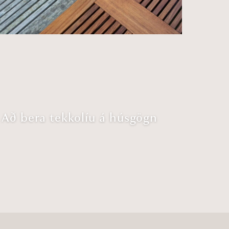
Að bera tekkolíu á húsgögn