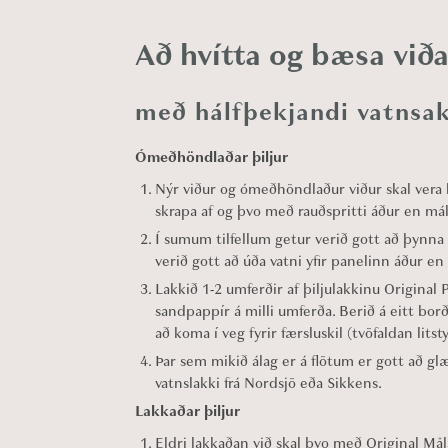
Að hvítta og bæsa viða
með hálfþekjandi vatnsak
Ómeðhöndlaðar þiljur
Nýr viður og ómeðhöndlaður viður skal vera 
skrapa af og þvo með rauðspritti áður en mál
Í sumum tilfellum getur verið gott að þynna 
verið gott að úða vatni yfir panelinn áður e
Lakkið 1-2 umferðir af þiljulakkinu Original 
sandpappír á milli umferða. Berið á eitt borð 
að koma í veg fyrir færsluskil (tvöfaldan litsty
Þar sem mikið álag er á flötum er gott að gl
vatnslakki frá Nordsjö eða Sikkens.
Lakkaðar þiljur
Eldri lakkaðan við skal þvo með Original Mål