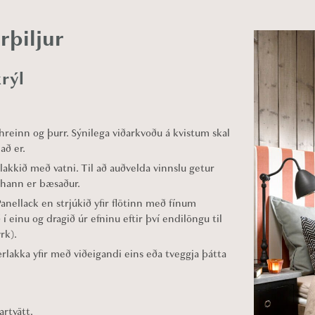
rþiljur
rýl
hreinn og þurr. Sýnilega viðarkvoðu á kvistum skal
að er.
lakkið með vatni. Til að auðvelda vinnslu getur
n hann er bæsaður.
Panellack en strjúkið yfir flötinn með fínum
í einu og dragið úr efninu eftir því endilöngu til
rk).
ærlakka yfir með viðeigandi eins eða tveggja þátta
artvätt.