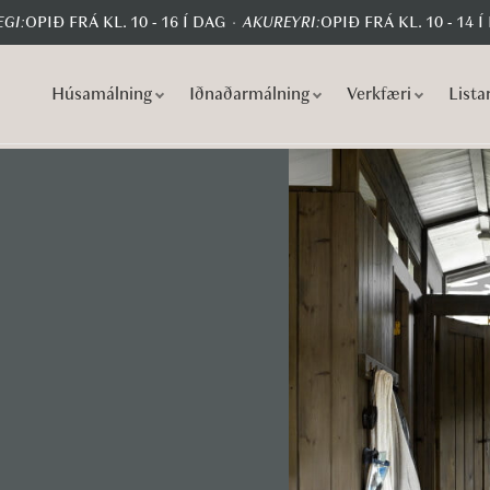
GI:
OPIÐ FRÁ KL. 10 - 16 Í DAG
AKUREYRI:
OPIÐ FRÁ KL. 10 - 14 Í
Húsamálning
Iðnaðarmálning
Verkfæri
Lista
S
S
k
k
i
i
p
p
t
t
o
o
n
c
a
o
v
n
i
t
g
e
a
n
t
t