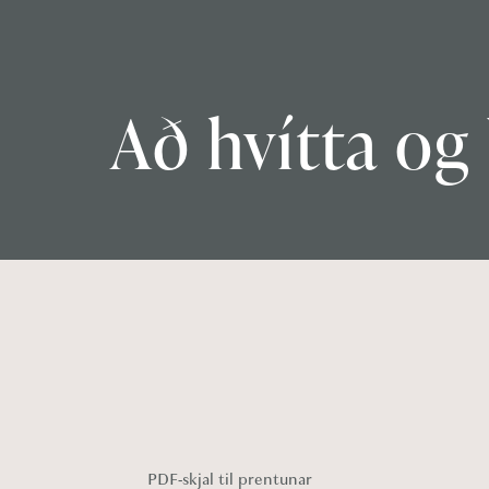
Að hvítta og
PDF-skjal til prentunar