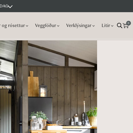
 DAG
0
r og rósettur
Veggfóður
Verklýsingar
Litir