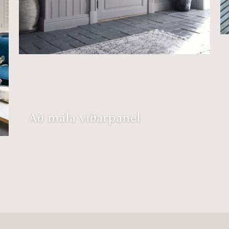
Að mála viðarpanel