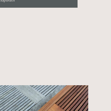
Sápuvatn